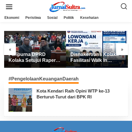
L
e
w
a
Ekonomi
Peristiwa
Sosial
Politik
Kesehatan
t
i
k
e
k
o
n
«
»
t
Paripurna DPRD
Disnakertrans Kolaka
e
n
Kolaka Setujui Raperda
Fasilitasi Walk In
APBD 2025
Interview FIFGROUP,
Tiga Posisi Kerja
Dibuka untuk Pencari
#PengelolaanKeuanganDaerah
Kerja
Kota Kendari Raih Opini WTP ke-13
Berturut-Turut dari BPK RI