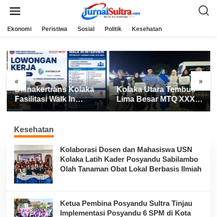
L
e
w
a
Ekonomi
Peristiwa
Sosial
Politik
Kesehatan
t
i
k
e
k
o
n
«
»
t
Disnakertrans Kolaka
Kolaka Utara Tembus
e
n
Fasilitasi Walk In
Lima Besar MTQ XXXI
Interview FIFGROUP,
Sultra 2026, Raih 165
Tiga Posisi Kerja
Poin dan Sabet 14
Dibuka untuk Pencari
Gelar Juara
Kesehatan
Kerja
Kolaborasi Dosen dan Mahasiswa USN
Kolaka Latih Kader Posyandu Sabilambo
Olah Tanaman Obat Lokal Berbasis Ilmiah
Ketua Pembina Posyandu Sultra Tinjau
Implementasi Posyandu 6 SPM di Kota