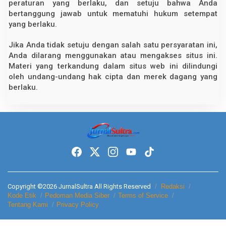
peraturan yang berlaku, dan setuju bahwa Anda
S
U
bertanggung jawab untuk mematuhi hukum setempat
L
yang berlaku.
T
R
A
Jika Anda tidak setuju dengan salah satu persyaratan ini,
Anda dilarang menggunakan atau mengakses situs ini.
Materi yang terkandung dalam situs web ini dilindungi
oleh undang-undang hak cipta dan merek dagang yang
berlaku.
Copyright ©2026 JurnalSultra All Rights Reserved
Redaksi
Kode Etik
Pedoman Media Siber
Terms of Service
Tentang Kami
Privacy Policy