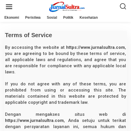
L
e
w
a
Ekonomi
Peristiwa
Sosial
Politik
Kesehatan
t
i
k
e
Terms of Service
k
o
n
By accessing the website at
https://www.jurnalsultra.com
,
|
t
1
you are agreeing to be bound by these terms of service,
e
4
n
all applicable laws and regulations, and agree that you
/
0
are responsible for compliance with any applicable local
1
laws.
/
2
0
If you do not agree with any of these terms, you are
2
5
prohibited from using or accessing this site. The
O
materials contained in this website are protected by
L
E
applicable copyright and trademark law.
H
J
U
Dengan mengakses situs web di
R
https://www.jurnalsultra.com
, Anda setuju untuk terikat
N
A
dengan persyaratan layanan ini, semua hukum dan
L