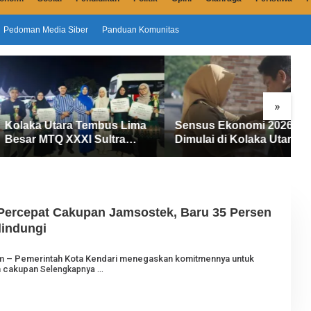
Pedoman Media Siber
Panduan Komunitas
»
 Utara Tembus Lima
Sensus Ekonomi 2026
D
MTQ XXXI Sultra
Dimulai di Kolaka Utara, 145
T
aih 165 Poin dan
Petugas Turun Data Seluruh
U
4 Gelar Juara
Masyarakat
A
Percepat Cakupan Jamsostek, Baru 35 Persen
lindungi
O
com – Pemerintah Kota Kendari menegaskan komitmennya untuk
E
n cakupan
Selengkapnya
H
J
U
R