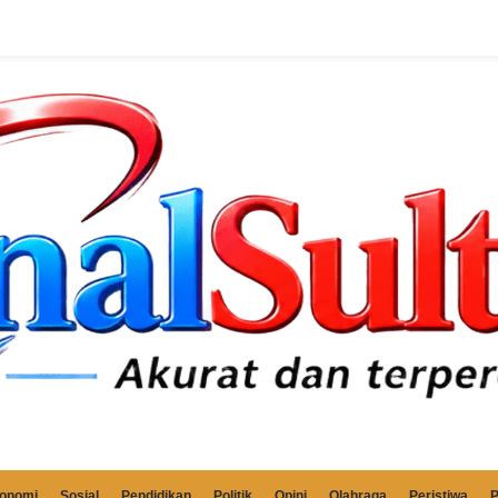
onomi
Sosial
Pendidikan
Politik
Opini
Olahraga
Peristiwa
P