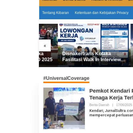
Tentang Kibaran
Ketentuan dan Kebijakan Privacy
«
PRD Kolaka
Disnakertrans Kolaka
Kolaka
erda APBD 2025
Fasilitasi Walk In Interview
Besar 
FIFGROUP, Tiga Posisi
2026, R
Kerja Dibuka untuk Pencari
Sabet 1
Kerja
#UniversalCoverage
Pemkot Kendari 
Tenaga Kerja Ter
Berita Daerah
|
17/06/2025
L
Kendari, JurnalSultra.
mempercepat perluasa