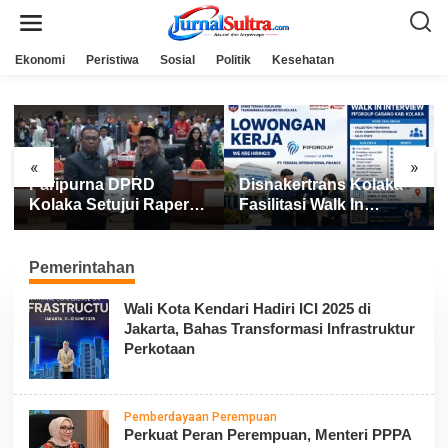
L
e
w
a
Ekonomi
Peristiwa
Sosial
Politik
Kesehatan
t
i
k
e
k
o
n
«
»
t
Disnakertrans Kolaka
Kolaka Utara Tembus
e
n
perda
Fasilitasi Walk In
Lima Besar MTQ XXXI
Interview FIFGROUP,
Sultra 2026, Raih 165
Tiga Posisi Kerja
Poin dan Sabet 14
Dibuka untuk Pencari
Gelar Juara
Pemerintahan
Kerja
Wali Kota Kendari Hadiri ICI 2025 di
Jakarta, Bahas Transformasi Infrastruktur
Perkotaan
Pemberdayaan Perempuan
Perkuat Peran Perempuan, Menteri PPPA