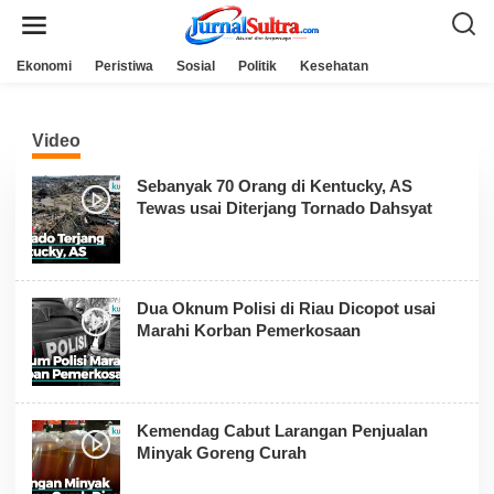
L
e
w
a
Ekonomi
Peristiwa
Sosial
Politik
Kesehatan
t
i
k
e
Video
k
o
n
Sebanyak 70 Orang di Kentucky, AS
t
e
Tewas usai Diterjang Tornado Dahsyat
n
Dua Oknum Polisi di Riau Dicopot usai
Marahi Korban Pemerkosaan
Kemendag Cabut Larangan Penjualan
Minyak Goreng Curah