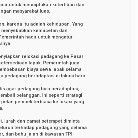
adir untuk menciptakan ketertiban dan
tingan masyarakat luas.
an, karena itu adalah kehidupan. Yang
yang menyebabkan kemacetan dan
emerintah hadir untuk mengatur
asnya.
enyiapkan relokasi pedagang ke Pasar
ketersediaan lapak. Pemerintah juga
embebasan biaya sewa lapak selama
 pedagang beradaptasi di lokasi baru.
atis agar pedagang bisa beradaptasi,
mbali pelanggan. Ini seperti strategi
pelan pembeli terbiasa ke lokasi yang
a.
si, lurah dan camat setempat diminta
eluruh terhadap pedagang yang selama
oar, dan bahu jalan di kawasan TPI