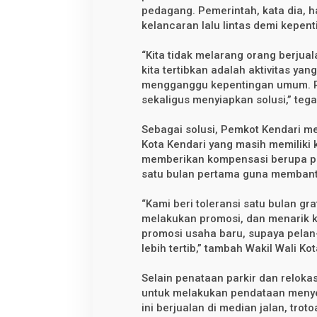
S
pedagang. Pemerintah, kata dia, h
o
d
kelancaran lalu lintas demi kepen
o
h
“Kita tidak melarang orang berjual
a
kita tertibkan adalah aktivitas 
mengganggu kepentingan umum. P
sekaligus menyiapkan solusi,” teg
Sebagai solusi, Pemkot Kendari m
Kota Kendari yang masih memiliki 
memberikan kompensasi berupa p
satu bulan pertama guna membantu
“Kami beri toleransi satu bulan gr
melakukan promosi, dan menarik ke
promosi usaha baru, supaya pelan-
lebih tertib,” tambah Wakil Wali Kot
Selain penataan parkir dan reloka
untuk melakukan pendataan meny
ini berjualan di median jalan, trot