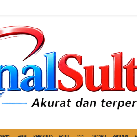
onomi
Sosial
Pendidikan
Politik
Opini
Olahraga
Peristiwa
P