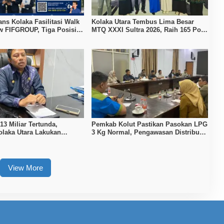
ans Kolaka Fasilitasi Walk
Kolaka Utara Tembus Lima Besar
ew FIFGROUP, Tiga Posisi
MTQ XXXI Sultra 2026, Raih 165 Poin
ka untuk Pencari Kerja
dan Sabet 14 Gelar Juara
3 Miliar Tertunda,
Pemkab Kolut Pastikan Pasokan LPG
laka Utara Lakukan
3 Kg Normal, Pengawasan Distribusi
an APBD 2026
Diperketat
View More