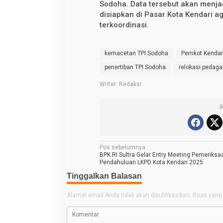
Sodoha. Data tersebut akan menja
disiapkan di Pasar Kota Kendari ag
terkoordinasi.
kemacetan TPI Sodoha
Pemkot Kendar
penertiban TPI Sodoha
relokasi pedaga
Writer: Redaksi
I
N
Pos sebelumnya
BPK RI Sultra Gelar Entry Meeting Pemeriksa
a
Pendahuluan LKPD Kota Kendari 2025
v
Tinggalkan Balasan
i
Alamat email Anda tidak akan dipublikasikan.
Ruas yang 
g
a