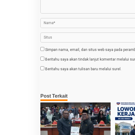
s
i
p
o
s
Simpan nama, email, dan situs web saya pada peramba
Beritahu saya akan tindak lanjut komentar melalui sur
Beritahu saya akan tulisan baru melalui surel.
Post Terkait