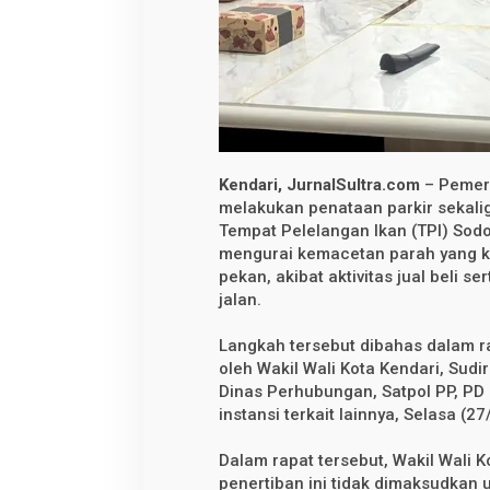
d
a
r
i
S
i
a
p
k
a
n
R
Kendari, JurnalSultra.com
– Pemeri
e
melakukan penataan parkir sekali
l
Tempat Pelelangan Ikan (TPI) Sodo
o
k
mengurai kemacetan parah yang ke
a
pekan, akibat aktivitas jual beli 
s
i
jalan.
P
e
Langkah tersebut dibahas dalam r
d
a
oleh Wakil Wali Kota Kendari, Sudi
g
Dinas Perhubungan, Satpol PP, PD 
a
n
instansi terkait lainnya, Selasa (2
g
T
Dalam rapat tersebut, Wakil Wali
P
I
penertiban ini tidak dimaksudkan