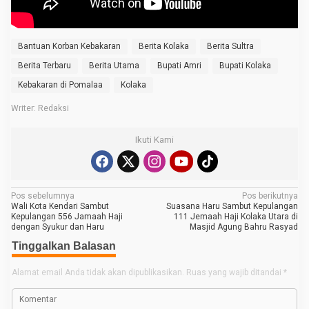
K
e
m
b
Bantuan Korban Kebakaran
Berita Kolaka
Berita Sultra
a
l
Berita Terbaru
Berita Utama
Bupati Amri
Bupati Kolaka
i
R
Kebakaran di Pomalaa
Kolaka
u
m
Writer: Redaksi
a
h
W
Ikuti Kami
a
r
g
a
K
o
N
Pos sebelumnya
Pos berikutnya
r
Wali Kota Kendari Sambut
Suasana Haru Sambut Kepulangan
a
b
Kepulangan 556 Jamaah Haji
111 Jemaah Haji Kolaka Utara di
a
dengan Syukur dan Haru
Masjid Agung Bahru Rasyad
v
n
Tinggalkan Balasan
K
i
e
g
b
Alamat email Anda tidak akan dipublikasikan.
Ruas yang wajib ditandai
*
a
a
k
a
s
r