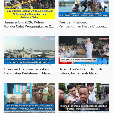
Januari-Juni 2026, Polres
Presiden Prabowo:
Kolaka Catat Pengungkapan 29
Pembangunan Harus Ciptakan
Kasus Kejahatan
Pekerjaan dan Kesejahteraan
Presiden Prabowo Tegaskan
Ustadz Das’ad Latif Hadir di
Penguatan Pertahanan Udara
Kolaka, Isi Tausiah Malam
Nasional
Ketiga Takziah H. Haerul Saleh