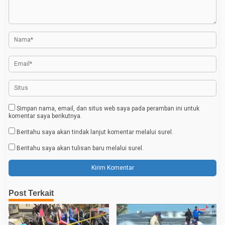
a
i
n
p
d
i
o
P
o
s
m
a
l
a
a
Simpan nama, email, dan situs web saya pada peramban ini untuk
komentar saya berikutnya.
Beritahu saya akan tindak lanjut komentar melalui surel.
Beritahu saya akan tulisan baru melalui surel.
Post Terkait