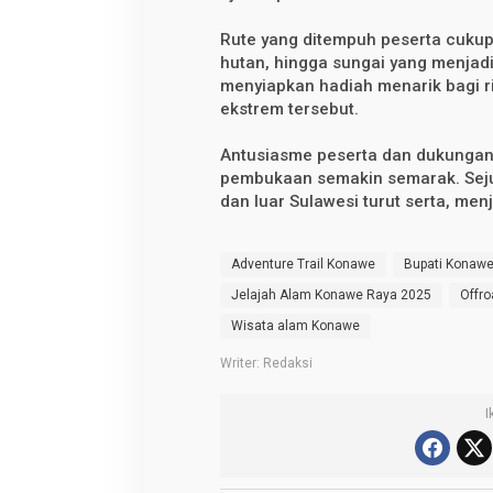
o
n
a
Rute yang ditempuh peserta cukup
w
hutan, hingga sungai yang menjadi 
e
menyiapkan hadiah menarik bagi ri
R
a
ekstrem tersebut.
y
a
2
Antusiasme peserta dan dukunga
0
pembukaan semakin semarak. Sejum
2
dan luar Sulawesi turut serta, men
5
Adventure Trail Konawe
Bupati Konaw
Jelajah Alam Konawe Raya 2025
Offro
Wisata alam Konawe
Writer: Redaksi
I