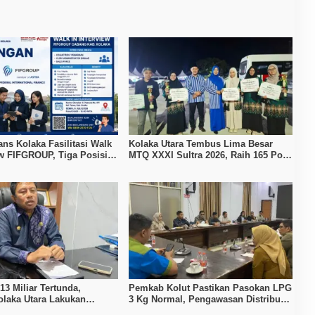
ans Kolaka Fasilitasi Walk
Kolaka Utara Tembus Lima Besar
ew FIFGROUP, Tiga Posisi
MTQ XXXI Sultra 2026, Raih 165 Poin
ka untuk Pencari Kerja
dan Sabet 14 Gelar Juara
3 Miliar Tertunda,
Pemkab Kolut Pastikan Pasokan LPG
laka Utara Lakukan
3 Kg Normal, Pengawasan Distribusi
an APBD 2026
Diperketat