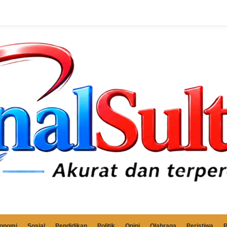
onomi
Sosial
Pendidikan
Politik
Opini
Olahraga
Peristiwa
P