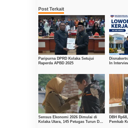
Post Terkait
Paripurna DPRD Kolaka Setujui
Disnakertr
Raperda APBD 2025
In Intervi
Kerja Dibu
Sensus Ekonomi 2026 Dimulai di
DBH Rp68,1
Kolaka Utara, 145 Petugas Turun Data
Pemkab Ko
Seluruh Masyarakat
Penyesuai