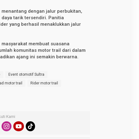
 menantang dengan jalur perbukitan,
daya tarik tersendiri. Panitia
der yang berhasil menaklukkan jalur
n masyarakat membuat suasana
lah komunitas motor trail dari dalam
jadikan ajang ini semakin berwarna.
e
Event otomotif Sultra
ad motor trail
Rider motor trail
kuti Kami