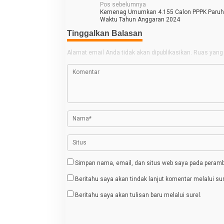
N
Pos sebelumnya
Kemenag Umumkan 4.155 Calon PPPK Paru
a
Waktu Tahun Anggaran 2024
v
Tinggalkan Balasan
i
Alamat email Anda tidak akan dipublikasikan.
Ruas yang 
g
a
s
i
p
o
s
Simpan nama, email, dan situs web saya pada peramba
Beritahu saya akan tindak lanjut komentar melalui sur
Beritahu saya akan tulisan baru melalui surel.