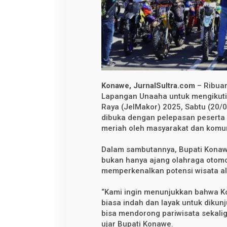
i
d
e
r
A
d
v
e
n
t
u
r
Konawe, JurnalSultra.com
– Ribuan
e
Lapangan Unaaha untuk mengikuti 
T
Raya (JelMakor) 2025, Sabtu (20/0
r
a
dibuka dengan pelepasan peserta
i
meriah oleh masyarakat dan komuni
l
J
e
Dalam sambutannya, Bupati Konaw
l
bukan hanya ajang olahraga otomot
a
j
memperkenalkan potensi wisata a
a
h
A
“Kami ingin menunjukkan bahwa K
l
biasa indah dan layak untuk dikunj
a
bisa mendorong pariwisata sekalig
m
K
ujar Bupati Konawe.