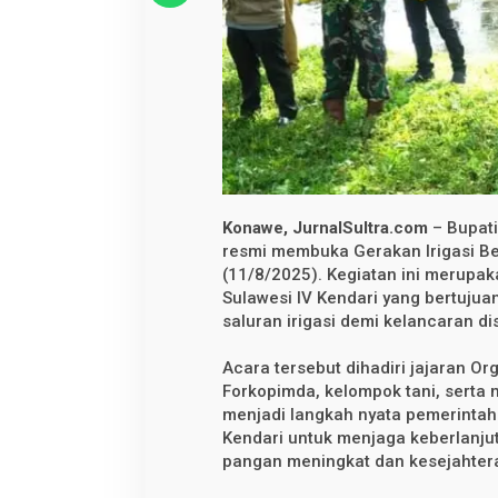
k
a
n
I
r
i
g
a
s
i
B
e
r
s
Konawe, JurnalSultra.com
– Bupati
i
resmi membuka Gerakan Irigasi Be
h
d
(11/8/2025). Kegiatan ini merupaka
i
Sulawesi IV Kendari yang bertuj
B
e
saluran irigasi demi kelancaran dis
n
d
Acara tersebut dihadiri jajaran Or
u
n
Forkopimda, kelompok tani, serta 
g
menjadi langkah nyata pemerinta
W
a
Kendari untuk menjaga keberlanjut
w
pangan meningkat dan kesejahtera
o
t