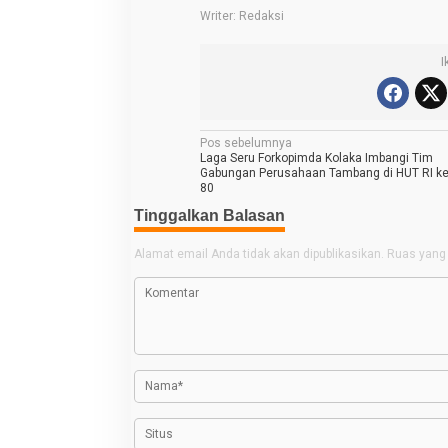
a
Writer: Redaksi
n
I
N
Pos sebelumnya
Laga Seru Forkopimda Kolaka Imbangi Tim
a
Gabungan Perusahaan Tambang di HUT RI ke
80
v
Tinggalkan Balasan
i
g
Alamat email Anda tidak akan dipublikasikan.
Ruas yang 
a
s
i
p
o
s