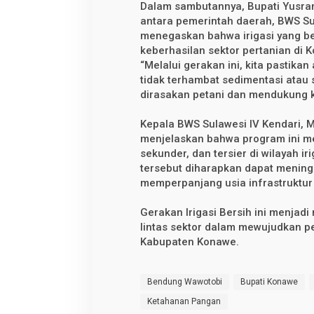
o
Dalam sambutannya, Bupati Yusran
b
antara pemerintah daerah, BWS Sul
i
,
menegaskan bahwa irigasi yang be
D
keberhasilan sektor pertanian di 
o
“Melalui gerakan ini, kita pastika
r
o
tidak terhambat sedimentasi atau
n
dirasakan petani dan mendukung k
g
P
r
Kepala BWS Sulawesi IV Kendari, 
o
menjelaskan bahwa program ini m
d
u
sekunder, dan tersier di wilayah 
k
tersebut diharapkan dapat meningk
t
i
memperpanjang usia infrastruktur i
v
i
Gerakan Irigasi Bersih ini menja
t
a
lintas sektor dalam mewujudkan pe
s
Kabupaten Konawe.
P
e
r
t
Bendung Wawotobi
Bupati Konawe
a
n
Ketahanan Pangan
i