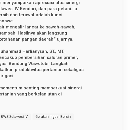
 menyampaikan apresiasi atas sinergi
awesi IV Kendari, dan para petani. Ia
rsih dan terawat adalah kunci
Konawe.
n air mengalir lancar ke sawah-sawah,
 sampah. Hasilnya akan langsung
etahanan pangan daerah,” ujarnya.
Muhammad Harlianysah, ST., MT.,
encakup pembersihan saluran primer,
irigasi Bendung Wawotobi. Langkah
atkan produktivitas pertanian sekaligus
rigasi.
di momentum penting memperkuat sinergi
rtanian yang berkelanjutan di
BWS Sulawesi IV
Gerakan Irigasi Bersih