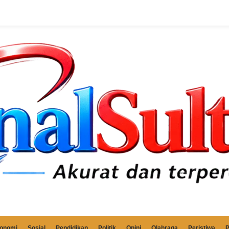
onomi
Sosial
Pendidikan
Politik
Opini
Olahraga
Peristiwa
P