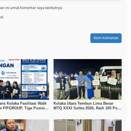
n ini untuk komentar saya berikutnya.
el.
ans Kolaka Fasilitasi Walk
Kolaka Utara Tembus Lima Besar
ew FIFGROUP, Tiga Posisi
MTQ XXXI Sultra 2026, Raih 165 Poin
ka untuk Pencari Kerja
dan Sabet 14 Gelar Juara