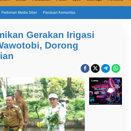
Pedoman Media Siber
Panduan Komunitas
ikan Gerakan Irigasi
Wawotobi, Dorong
ian