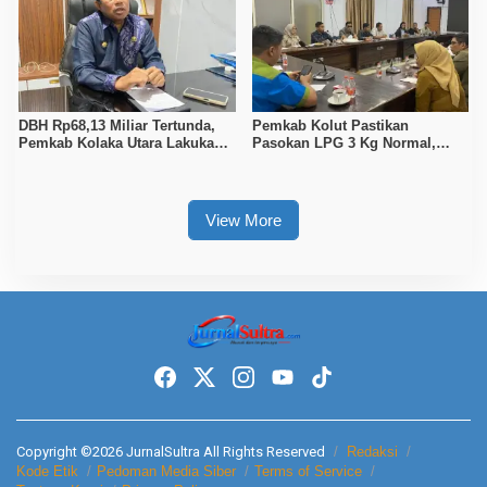
DBH Rp68,13 Miliar Tertunda,
Pemkab Kolut Pastikan
Pemkab Kolaka Utara Lakukan
Pasokan LPG 3 Kg Normal,
Penyesuaian APBD 2026
Pengawasan Distribusi
Diperketat
View More
Copyright ©2026 JurnalSultra All Rights Reserved
Redaksi
Kode Etik
Pedoman Media Siber
Terms of Service