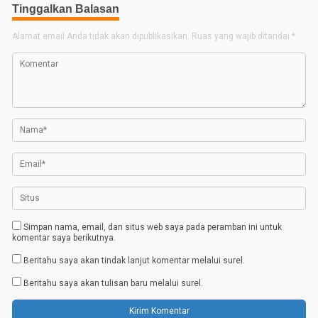
Tinggalkan Balasan
i
g
Alamat email Anda tidak akan dipublikasikan.
Ruas yang wajib ditandai
*
a
s
i
p
o
s
Simpan nama, email, dan situs web saya pada peramban ini untuk
komentar saya berikutnya.
Beritahu saya akan tindak lanjut komentar melalui surel.
Beritahu saya akan tulisan baru melalui surel.