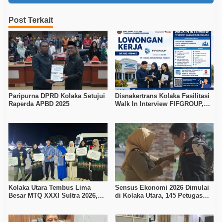
Post Terkait
Paripurna DPRD Kolaka Setujui
Disnakertrans Kolaka Fasilitasi
Raperda APBD 2025
Walk In Interview FIFGROUP,
Tiga Posisi Kerja Dibuka untuk
Pencari Kerja
Kolaka Utara Tembus Lima
Sensus Ekonomi 2026 Dimulai
Besar MTQ XXXI Sultra 2026,
di Kolaka Utara, 145 Petugas
Raih 165 Poin dan Sabet 14
Turun Data Seluruh Masyarakat
Gelar Juara