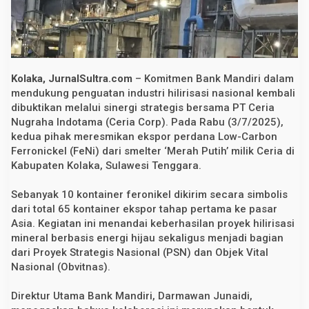
o
n
i
k
e
l
,
Kolaka, JurnalSultra.com
– Komitmen Bank Mandiri dalam
B
a
mendukung penguatan industri hilirisasi nasional kembali
n
dibuktikan melalui sinergi strategis bersama PT Ceria
k
Nugraha Indotama (Ceria Corp). Pada Rabu (3/7/2025),
M
a
kedua pihak meresmikan ekspor perdana Low-Carbon
n
Ferronickel (FeNi) dari smelter ‘Merah Putih’ milik Ceria di
d
i
Kabupaten Kolaka, Sulawesi Tenggara.
r
i
Sebanyak 10 kontainer feronikel dikirim secara simbolis
T
e
dari total 65 kontainer ekspor tahap pertama ke pasar
g
Asia. Kegiatan ini menandai keberhasilan proyek hilirisasi
a
s
mineral berbasis energi hijau sekaligus menjadi bagian
k
dari Proyek Strategis Nasional (PSN) dan Objek Vital
a
Nasional (Obvitnas).
n
D
u
Direktur Utama Bank Mandiri, Darmawan Junaidi,
k
u