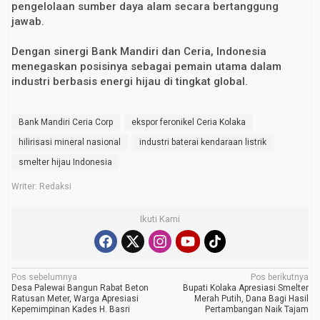
pengelolaan sumber daya alam secara bertanggung
jawab.
Dengan sinergi Bank Mandiri dan Ceria, Indonesia
menegaskan posisinya sebagai pemain utama dalam
industri berbasis energi hijau di tingkat global.
Bank Mandiri Ceria Corp
ekspor feronikel Ceria Kolaka
hilirisasi mineral nasional
industri baterai kendaraan listrik
smelter hijau Indonesia
Writer: Redaksi
Ikuti Kami
N
Pos sebelumnya
Pos berikutnya
Desa Palewai Bangun Rabat Beton
Bupati Kolaka Apresiasi Smelter
a
Ratusan Meter, Warga Apresiasi
Merah Putih, Dana Bagi Hasil
Kepemimpinan Kades H. Basri
Pertambangan Naik Tajam
v