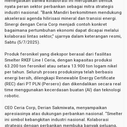
menegaskan bahwa kolaborasi ini merupakan bentuk
n
nyata peran sektor perbankan sebagai mitra strategis
g
industri nasional. “Bank Mandiri berkomitmen mendukung
H
i
akselerasi agenda hilirisasi mineral dan transisi energi.
l
Sinergi dengan Ceria Corp menjadi contoh konkret
i
r
bagaimana pertumbuhan ekonomi dapat dicapai melalui
i
kolaborasi lintas sektor,” ujarnya dalam keterangan resmi,
s
Sabtu (5/7/2025).
a
s
i
Produk feronikel yang diekspor berasal dari fasilitas
M
i
Smelter RKEF Line I Ceria, dengan kapasitas produksi
n
63.200 ton feronikel atau setara 13.900 ton logam nikel
e
per tahun. Seluruh proses produksinya telah berbasis
r
a
energi bersih, dilengkapi Renewable Energy Certificate
l
(REC) dari PT PLN (Persero) dan dikendalikan secara real
time menggunakan kecerdasan buatan (AI) dan teknologi
robotic.
CEO Ceria Corp, Derian Sakmiwata, menyampaikan
apresiasinya atas dukungan perbankan nasional. “Smelter
ini simbol kebangkitan industri nasional. Kolaborasi
strategis dengan perbankan membuka banyak peluang,