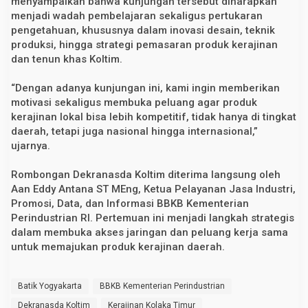
menyampaikan bahwa kunjungan tersebut diharapkan
K
menjadi wadah pembelajaran sekaligus pertukaran
u
pengetahuan, khususnya dalam inovasi desain, teknik
a
l
produksi, hingga strategi pemasaran produk kerajinan
i
dan tenun khas Koltim.
t
a
s
“Dengan adanya kunjungan ini, kami ingin memberikan
T
motivasi sekaligus membuka peluang agar produk
e
n
kerajinan lokal bisa lebih kompetitif, tidak hanya di tingkat
u
daerah, tetapi juga nasional hingga internasional,”
n
L
ujarnya.
o
k
Rombongan Dekranasda Koltim diterima langsung oleh
a
l
Aan Eddy Antana ST MEng, Ketua Pelayanan Jasa Industri,
Promosi, Data, dan Informasi BBKB Kementerian
Perindustrian RI. Pertemuan ini menjadi langkah strategis
dalam membuka akses jaringan dan peluang kerja sama
untuk memajukan produk kerajinan daerah.
Batik Yogyakarta
BBKB Kementerian Perindustrian
Dekranasda Koltim
Kerajinan Kolaka Timur