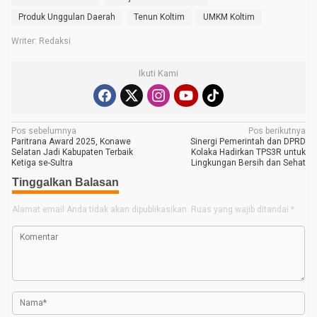
Produk Unggulan Daerah
Tenun Koltim
UMKM Koltim
Writer: Redaksi
Ikuti Kami
N
Pos sebelumnya
Pos berikutnya
Paritrana Award 2025, Konawe
Sinergi Pemerintah dan DPRD
a
Selatan Jadi Kabupaten Terbaik
Kolaka Hadirkan TPS3R untuk
Ketiga se-Sultra
Lingkungan Bersih dan Sehat
v
Tinggalkan Balasan
i
g
Alamat email Anda tidak akan dipublikasikan.
Ruas yang wajib ditandai
*
a
s
i
p
o