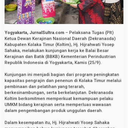
n
e
r
g
i
d
e
Yogyakarta, JurnalSultra.com
– Pelaksana Tugas (Plt)
n
g
Ketua Dewan Kerajinan Nasional Daerah (Dekranasda)
a
Kabupaten Kolaka Timur (Koltim), Hj. Hijrahwati Yosep
n
Sahaka, melakukan kunjungan kerja ke Balai Besar
B
B
Kerajinan dan Batik (BBKB) Kementerian Perindustrian
K
Republik Indonesia di Yogyakarta, Kamis (25/9).
B
u
n
Kunjungan ini menjadi bagian dari program peningkatan
t
kapasitas pengrajin dan penenun di Kolaka Timur melalui
u
k
pembinaan dan pelatihan yang terarah,
T
berkesinambungan, serta berkelanjutan. Dekranasda
i
n
Koltim berkomitmen memperkuat kemampuan pelaku
g
UMKM bidang kerajinan serta memperluas wawasan
k
dalam pengembangan produk unggulan daerah.
a
t
k
Dalam kesempatan itu, Hj. Hijrahwati Yosep Sahaka
a
n