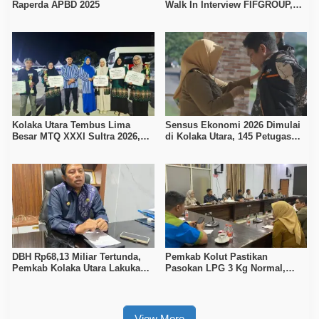
Raperda APBD 2025
Walk In Interview FIFGROUP,
Tiga Posisi Kerja Dibuka untuk
Pencari Kerja
Kolaka Utara Tembus Lima
Sensus Ekonomi 2026 Dimulai
Besar MTQ XXXI Sultra 2026,
di Kolaka Utara, 145 Petugas
Raih 165 Poin dan Sabet 14
Turun Data Seluruh Masyarakat
Gelar Juara
DBH Rp68,13 Miliar Tertunda,
Pemkab Kolut Pastikan
Pemkab Kolaka Utara Lakukan
Pasokan LPG 3 Kg Normal,
Penyesuaian APBD 2026
Pengawasan Distribusi
Diperketat
View More