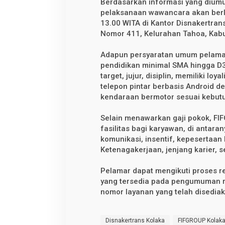
Berdasarkan informasi yang dium
i
g
pelaksanaan wawancara akan berl
a
13.00 WITA di Kantor Disnakertra
P
o
Nomor 411, Kelurahan Tahoa, Kab
s
i
Adapun persyaratan umum pelamar 
s
i
pendidikan minimal SMA hingga D3
K
target, jujur, disiplin, memiliki l
e
r
telepon pintar berbasis Android d
j
kendaraan bermotor sesuai kebutu
a
D
i
Selain menawarkan gaji pokok, F
b
fasilitas bagi karyawan, di antara
u
k
komunikasi, insentif, kepesertaa
a
Ketenagakerjaan, jenjang karier, se
u
n
t
Pelamar dapat mengikuti proses 
u
yang tersedia pada pengumuman r
k
P
nomor layanan yang telah disedia
e
n
c
a
Disnakertrans Kolaka
FIFGROUP Kolak