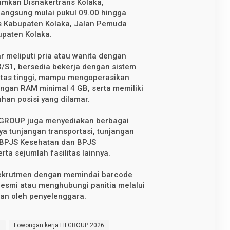
umkan Disnakertrans Kolaka,
angsung mulai pukul 09.00 hingga
ns Kabupaten Kolaka, Jalan Pemuda
upaten Kolaka.
meliputi pria atau wanita dengan
/S1, bersedia bekerja dengan sistem
oyalitas tinggi, mampu mengoperasikan
engan RAM minimal 4 GB, serta memiliki
han posisi yang dilamar.
IFGROUP juga menyediakan berbagai
nya tunjangan transportasi, tunjangan
n BPJS Kesehatan dan BPJS
rta sejumlah fasilitas lainnya.
rekrutmen dengan memindai barcode
esmi atau menghubungi panitia melalui
kan oleh penyelenggara.
a
Lowongan kerja FIFGROUP 2026