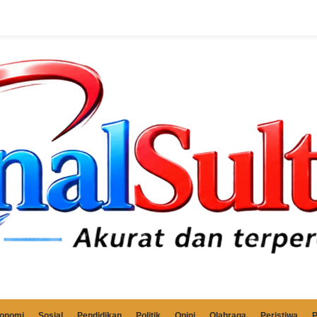
onomi
Sosial
Pendidikan
Politik
Opini
Olahraga
Peristiwa
P