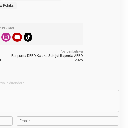
ew Kolaka
kuti Kami
Pos berikutnya
Paripurna DPRD Kolaka Setujui Raperda APBD
r
2025
wajib ditandai
*