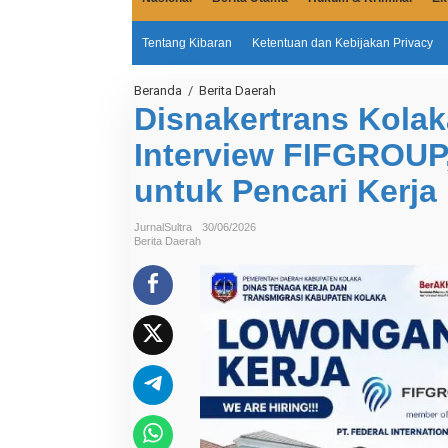
Tentang Kibaran
Ketentuan dan Kebijakan Privacy
Beranda
/
Berita Daerah
D
i
Disnakertrans Kolaka
s
n
Interview FIFGROUP,
a
k
untuk Pencari Kerja
e
r
t
r
JurnalSultra
30/06/2026
a
Berita Daerah
n
s
K
o
l
a
k
a
F
a
s
i
l