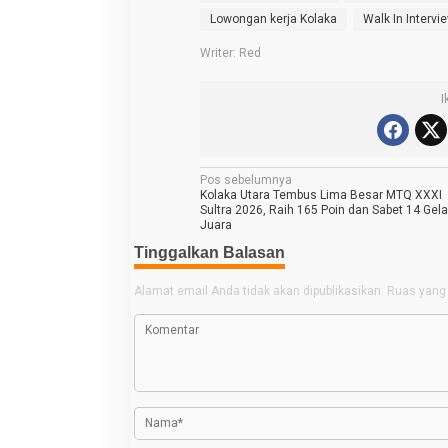
r
Lowongan kerja Kolaka
Walk In Intervi
i
K
e
Writer: Red
r
j
a
I
N
Pos sebelumnya
Kolaka Utara Tembus Lima Besar MTQ XXXI
a
Sultra 2026, Raih 165 Poin dan Sabet 14 Gela
Juara
v
Tinggalkan Balasan
i
g
Alamat email Anda tidak akan dipublikasikan.
Ruas yang 
a
s
i
p
o
s