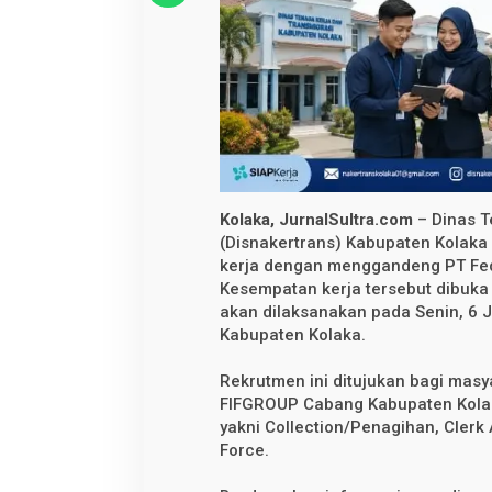
i
t
a
s
i
W
a
l
k
I
n
I
n
t
Kolaka, JurnalSultra.com
– Dinas T
e
(Disnakertrans) Kabupaten Kolaka
r
kerja dengan menggandeng PT Fede
v
i
Kesempatan kerja tersebut dibuka 
e
akan dilaksanakan pada Senin, 6 J
w
F
Kabupaten Kolaka.
I
F
Rekrutmen ini ditujukan bagi mas
G
R
FIFGROUP Cabang Kabupaten Kolaka
O
yakni Collection/Penagihan, Clerk A
U
P
Force.
,
T