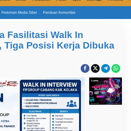
Pedoman Media Siber
Panduan Komunitas
 Fasilitasi Walk In
 Tiga Posisi Kerja Dibuka