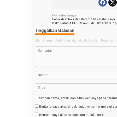
N
Pos sebelumnya
Pemkab Kolaka dan Kodim 1612 Gelar Kerja
a
Bakti Sambut HUT RI ke-80 di Sekitaran Sung
v
Tinggalkan Balasan
i
Alamat email Anda tidak akan dipublikasikan.
Ruas yang 
g
a
s
i
p
o
s
Simpan nama, email, dan situs web saya pada peramba
Beritahu saya akan tindak lanjut komentar melalui sur
Beritahu saya akan tulisan baru melalui surel.