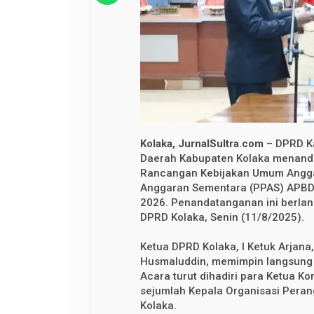
n
d
a
t
a
n
g
a
n
i
N
o
t
a
Kolaka, JurnalSultra.com
– DPRD K
K
Daerah Kabupaten Kolaka menand
e
s
Rancangan Kebijakan Umum Anggar
e
Anggaran Sementara (PPAS) APBD
p
a
2026. Penandatanganan ini berlan
k
DPRD Kolaka, Senin (11/8/2025).
a
t
a
Ketua DPRD Kolaka, I Ketuk Arjana,
n
Husmaluddin, memimpin langsung
R
a
Acara turut dihadiri para Ketua K
n
sejumlah Kepala Organisasi Pera
c
Kolaka.
a