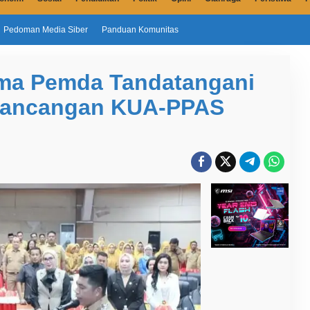
Pedoman Media Siber
Panduan Komunitas
ma Pemda Tandatangani
Rancangan KUA-PPAS