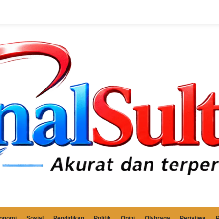
onomi
Sosial
Pendidikan
Politik
Opini
Olahraga
Peristiwa
P