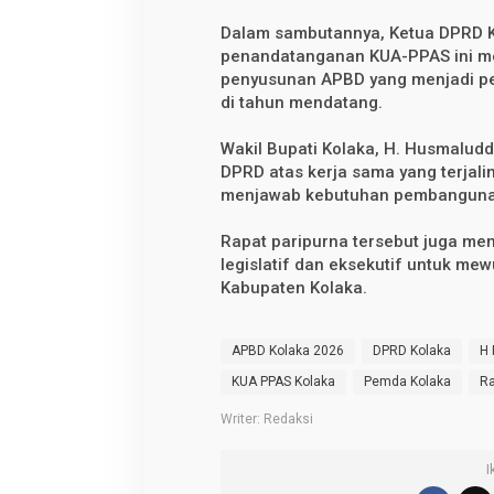
n
g
Dalam sambutannya, Ketua DPRD 
a
n
penandatanganan KUA-PPAS ini m
K
penyusunan APBD yang menjadi p
U
di tahun mendatang.
A
-
P
Wakil Bupati Kolaka, H. Husmalud
P
A
DPRD atas kerja sama yang terjali
S
menjawab kebutuhan pembangunan 
A
P
B
Rapat paripurna tersebut juga men
D
legislatif dan eksekutif untuk m
2
0
Kabupaten Kolaka.
2
6
APBD Kolaka 2026
DPRD Kolaka
H
KUA PPAS Kolaka
Pemda Kolaka
Ra
Writer: Redaksi
I