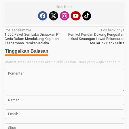
Ikuti Kami
N
Pos sebelumnya
Pos berikutnya
1.500 Paket Sembako Disiapkan PT
Pemkot Kendari Dukung Penguatan
a
Ceria Dalam Mendukung Kegiatan
Inklusi Keuangan Lewat Peluncuran
Keagamaan Pemkab Kolaka
ANOALink Bank Sultra
v
Tinggalkan Balasan
i
g
Alamat email Anda tidak akan dipublikasikan.
Ruas yang wajib ditandai
*
a
s
i
p
o
s