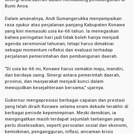
U
Bumi Anoa.
s
i
a
Dalam amanatnya, Andi Sumangerukka menyampaikan
k
rasa syukur atas perjalanan panjang Kabupaten Konawe
e
yang kini memasuki usia ke-66 tahun. Ia menegaskan
-
6
bahwa peringatan hari jadi tidak boleh hanya menjadi
6
agenda seremonial tahunan, tetapi harus dimaknai
sebagai momentum refleksi dan evaluasi terhadap
perjalanan pemerintahan dan pembangunan daerah.
“Di usia ke-66 ini, Konawe harus semakin maju, mandiri,
dan berdaya saing. Sinergi antara pemerintah daerah,
provinsi, dan masyarakat menjadi kunci dalam
mewujudkan kesejahteraan bersama,” ujarnya.
Gubernur mengapresiasi berbagai capaian dan prestasi
yang telah diraih Konawe selama enam dekade terakhir di
berbagai periode kepemimpinan. Meski demikian, ia
mengingatkan masih terdapat sejumlah tantangan yang
perlu diselesaikan, seperti persoalan sosial dan ekonomi,
kemiskinan, pengangguran, inflasi, ancaman krisis