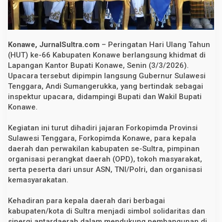
e
P
r
i
o
r
Konawe, JurnalSultra.com
– Peringatan Hari Ulang Tahun
i
(HUT) ke-66 Kabupaten Konawe berlangsung khidmat di
t
Lapangan Kantor Bupati Konawe, Senin (3/3/2026).
a
s
Upacara tersebut dipimpin langsung Gubernur Sulawesi
k
Tenggara, Andi Sumangerukka, yang bertindak sebagai
a
n
inspektur upacara, didampingi Bupati dan Wakil Bupati
P
Konawe.
e
r
t
Kegiatan ini turut dihadiri jajaran Forkopimda Provinsi
a
Sulawesi Tenggara, Forkopimda Konawe, para kepala
n
i
daerah dan perwakilan kabupaten se-Sultra, pimpinan
a
organisasi perangkat daerah (OPD), tokoh masyarakat,
n
serta peserta dari unsur ASN, TNI/Polri, dan organisasi
d
a
kemasyarakatan.
n
S
D
Kehadiran para kepala daerah dari berbagai
M
kabupaten/kota di Sultra menjadi simbol solidaritas dan
d
sinergi antardaerah dalam mendukung pembangunan di
i