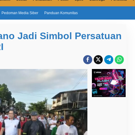
Pedoman Media Siber
Panduan Komunitas
ano Jadi Simbol Persatuan
I