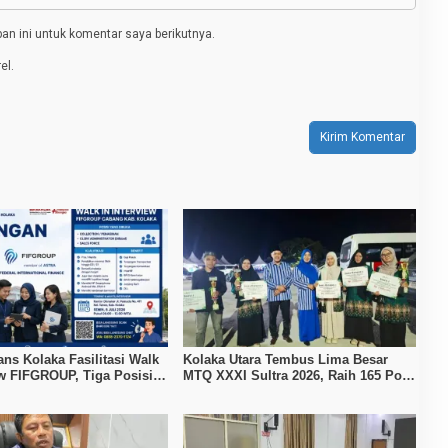
n ini untuk komentar saya berikutnya.
el.
ans Kolaka Fasilitasi Walk
Kolaka Utara Tembus Lima Besar
ew FIFGROUP, Tiga Posisi
MTQ XXXI Sultra 2026, Raih 165 Poin
ka untuk Pencari Kerja
dan Sabet 14 Gelar Juara