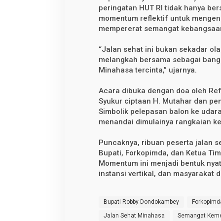
peringatan HUT RI tidak hanya ber
momentum reflektif untuk mengen
mempererat semangat kebangsaa
“Jalan sehat ini bukan sekadar ola
melangkah bersama sebagai bang
Minahasa tercinta,” ujarnya.
Acara dibuka dengan doa oleh Refl
Syukur ciptaan H. Mutahar dan p
Simbolik pelepasan balon ke udar
menandai dimulainya rangkaian ke
Puncaknya, ribuan peserta jalan s
Bupati, Forkopimda, dan Ketua T
Momentum ini menjadi bentuk nyata
instansi vertikal, dan masyaraka
Bupati Robby Dondokambey
Forkopimd
Jalan Sehat Minahasa
Semangat Kem