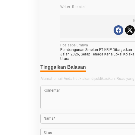
Writer: Redaksi
I
N
Pos sebelumnya
Pembangunan Smelter PT KRIP Ditargetkan
a
Jalan 2026, Serap Tenaga Kerja Lokal Kolaka
Utara
v
Tinggalkan Balasan
i
g
Alamat email Anda tidak akan dipublikasikan.
Ruas yang 
a
s
i
p
o
s