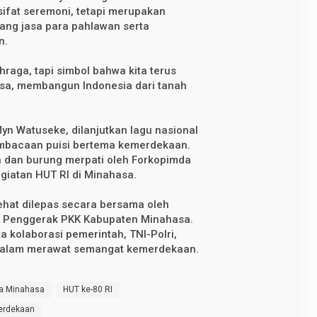
sifat seremoni, tetapi merupakan
ang jasa para pahlawan serta
n.
hraga, tapi simbol bahwa kita terus
sa, membangun Indonesia dari tanah
yn Watuseke, dilanjutkan lagu nasional
embacaan puisi bertema kemerdekaan.
a dan burung merpati oleh Forkopimda
giatan HUT RI di Minahasa.
ehat dilepas secara bersama oleh
im Penggerak PKK Kabupaten Minahasa.
 kolaborasi pemerintah, TNI-Polri,
t dalam merawat semangat kemerdekaan.
a Minahasa
HUT ke-80 RI
erdekaan