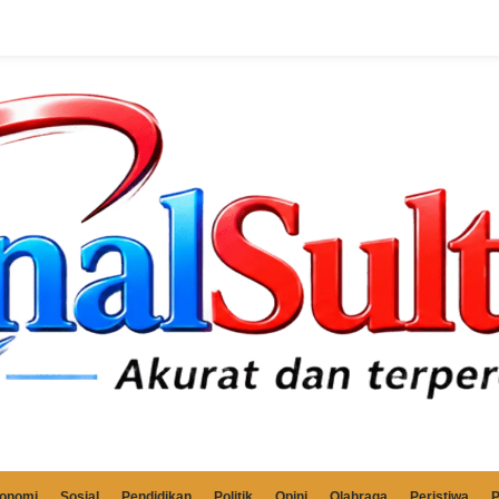
onomi
Sosial
Pendidikan
Politik
Opini
Olahraga
Peristiwa
P