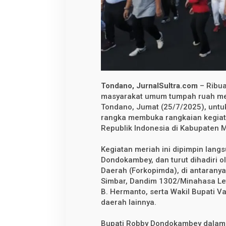
i
m
b
o
l
P
e
r
s
a
t
u
Tondano, JurnalSultra.com
– Ribua
a
masyarakat umum tumpah ruah mem
n
Tondano, Jumat (25/7/2025), untu
S
a
rangka membuka rangkaian kegiat
m
Republik Indonesia di Kabupaten 
b
u
t
Kegiatan meriah ini dipimpin lang
H
Dondokambey, dan turut dihadiri 
U
T
Daerah (Forkopimda), di antarany
k
Simbar, Dandim 1302/Minahasa Let
e
-
B. Hermanto, serta Wakil Bupati 
8
daerah lainnya.
0
R
I
Bupati Robby Dondokambey dala