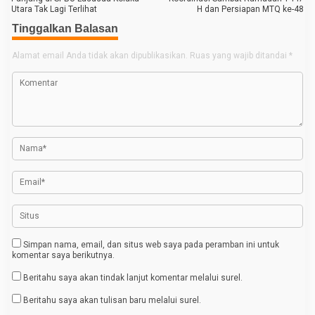
Utara Tak Lagi Terlihat
H dan Persiapan MTQ ke-48
v
Tinggalkan Balasan
i
g
Alamat email Anda tidak akan dipublikasikan.
Ruas yang wajib ditandai
*
a
s
i
p
o
s
Simpan nama, email, dan situs web saya pada peramban ini untuk
komentar saya berikutnya.
Beritahu saya akan tindak lanjut komentar melalui surel.
Beritahu saya akan tulisan baru melalui surel.