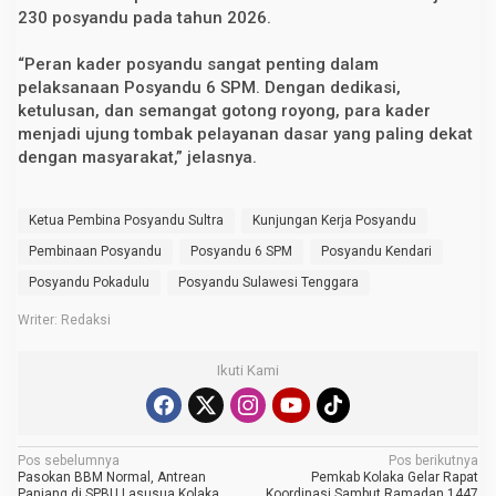
230 posyandu pada tahun 2026.
“Peran kader posyandu sangat penting dalam
pelaksanaan Posyandu 6 SPM. Dengan dedikasi,
ketulusan, dan semangat gotong royong, para kader
menjadi ujung tombak pelayanan dasar yang paling dekat
dengan masyarakat,” jelasnya.
Ketua Pembina Posyandu Sultra
Kunjungan Kerja Posyandu
Pembinaan Posyandu
Posyandu 6 SPM
Posyandu Kendari
Posyandu Pokadulu
Posyandu Sulawesi Tenggara
Writer: Redaksi
Ikuti Kami
N
Pos sebelumnya
Pos berikutnya
Pasokan BBM Normal, Antrean
Pemkab Kolaka Gelar Rapat
a
Panjang di SPBU Lasusua Kolaka
Koordinasi Sambut Ramadan 1447