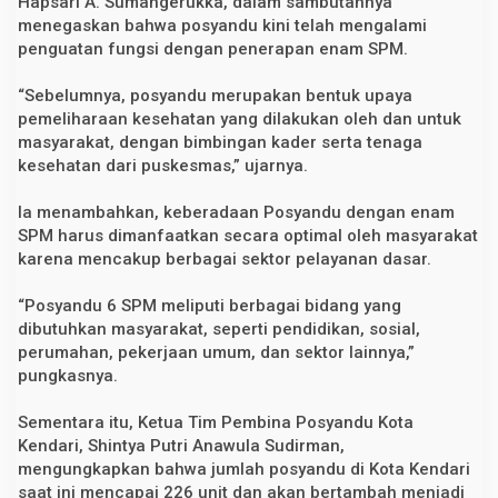
Hapsari A. Sumangerukka, dalam sambutannya
S
menegaskan bahwa posyandu kini telah mengalami
P
penguatan fungsi dengan penerapan enam SPM.
M
d
i
“Sebelumnya, posyandu merupakan bentuk upaya
K
o
pemeliharaan kesehatan yang dilakukan oleh dan untuk
t
masyarakat, dengan bimbingan kader serta tenaga
a
kesehatan dari puskesmas,” ujarnya.
K
e
n
Ia menambahkan, keberadaan Posyandu dengan enam
d
a
SPM harus dimanfaatkan secara optimal oleh masyarakat
r
karena mencakup berbagai sektor pelayanan dasar.
i
“Posyandu 6 SPM meliputi berbagai bidang yang
dibutuhkan masyarakat, seperti pendidikan, sosial,
perumahan, pekerjaan umum, dan sektor lainnya,”
pungkasnya.
Sementara itu, Ketua Tim Pembina Posyandu Kota
Kendari, Shintya Putri Anawula Sudirman,
mengungkapkan bahwa jumlah posyandu di Kota Kendari
saat ini mencapai 226 unit dan akan bertambah menjadi