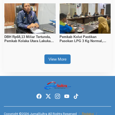
Gelar Juara
DBH Rp68,13 Miliar Tertunda,
Pemkab Kolut Pastikan
Pemkab Kolaka Utara Lakukan
Pasokan LPG 3 Kg Normal,
Penyesuaian APBD 2026
Pengawasan Distribusi
Diperketat
View More
Copyright ©2026 JurnalSultra All Rights Reserved
Redaksi