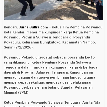
t
r
a
T
i
n
j
Kendari,
JurnalSultra.com
– Ketua Tim Pembina Posyandu
a
u
Kota Kendari menerima kunjungan kerja Ketua Pembina
I
Posyandu Provinsi Sulawesi Tenggara di Posyandu
m
Pokadulu, Kelurahan Bungkutoko, Kecamatan Nambo,
p
l
Senin (2/2/2026).
e
m
e
Posyandu Pokadulu tercatat sebagai posyandu ke-15
n
yang dikunjungi Ketua Pembina Posyandu Sulawesi
t
Tenggara dalam rangkaian kunjungan kerja di berbagai
a
s
daerah di Provinsi Sulawesi Tenggara. Kunjungan ini
i
menjadi bagian dari upaya pembinaan langsung guna
P
o
mempercepat sekaligus mengevaluasi pelaksanaan
s
Posyandu berbasis enam bidang Standar Pelayanan
y
Minimal (SPM).
a
n
d
Ketua Pembina Posyandu Sulawesi Tenggara, Arinta Nila
u
6