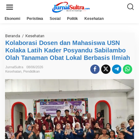
L
e
w
a
Ekonomi
Peristiwa
Sosial
Politik
Kesehatan
t
i
k
e
Beranda
/
Kesehatan
K
k
o
Kolaborasi Dosen dan Mahasiswa USN
o
l
n
Kolaka Latih Kader Posyandu Sabilambo
a
t
b
Olah Tanaman Obat Lokal Berbasis Ilmiah
e
o
n
r
JurnalSultra
08/06/2026
a
Kesehatan
,
Pendidikan
s
i
D
o
s
e
n
d
a
n
M
a
h
a
s