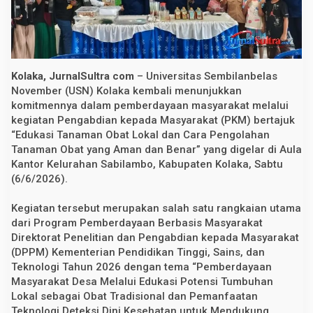
i
s
w
a
U
S
N
Kolaka, JurnalSultra com
– Universitas Sembilanbelas
K
November (USN) Kolaka kembali menunjukkan
o
l
komitmennya dalam pemberdayaan masyarakat melalui
a
kegiatan Pengabdian kepada Masyarakat (PKM) bertajuk
k
“Edukasi Tanaman Obat Lokal dan Cara Pengolahan
a
L
Tanaman Obat yang Aman dan Benar” yang digelar di Aula
a
Kantor Kelurahan Sabilambo, Kabupaten Kolaka, Sabtu
t
i
(6/6/2026).
h
K
Kegiatan tersebut merupakan salah satu rangkaian utama
a
d
dari Program Pemberdayaan Berbasis Masyarakat
e
Direktorat Penelitian dan Pengabdian kepada Masyarakat
r
P
(DPPM) Kementerian Pendidikan Tinggi, Sains, dan
o
Teknologi Tahun 2026 dengan tema “Pemberdayaan
s
Masyarakat Desa Melalui Edukasi Potensi Tumbuhan
y
a
Lokal sebagai Obat Tradisional dan Pemanfaatan
n
Teknologi Deteksi Dini Kesehatan untuk Mendukung
d