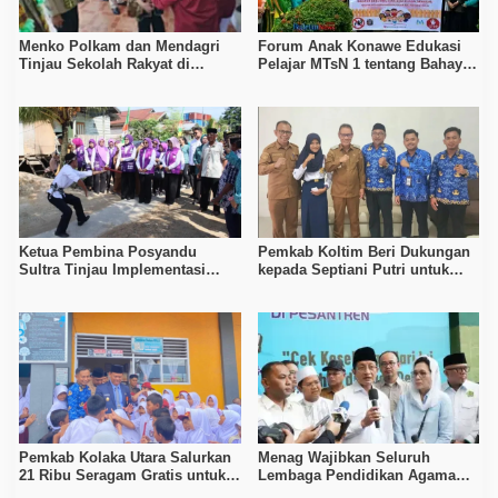
Menko Polkam dan Mendagri
Forum Anak Konawe Edukasi
Tinjau Sekolah Rakyat di
Pelajar MTsN 1 tentang Bahaya
Kendari
Bullying dan Kekerasan
Seksual
Ketua Pembina Posyandu
Pemkab Koltim Beri Dukungan
Sultra Tinjau Implementasi
kepada Septiani Putri untuk
Posyandu 6 SPM di Kota
Tampil di Ajang Bintang Sobat
Kendari
SMP 2025
Pemkab Kolaka Utara Salurkan
Menag Wajibkan Seluruh
21 Ribu Seragam Gratis untuk
Lembaga Pendidikan Agama
Siswa TK hingga SMP
Ikuti Program Cek Kesehatan