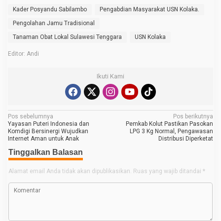
Kader Posyandu Sabilambo
Pengabdian Masyarakat USN Kolaka.
Pengolahan Jamu Tradisional
Tanaman Obat Lokal Sulawesi Tenggara
USN Kolaka
Editor: Andi
Ikuti Kami
N
Pos sebelumnya
Pos berikutnya
Yayasan Puteri Indonesia dan
Pemkab Kolut Pastikan Pasokan
a
Komdigi Bersinergi Wujudkan
LPG 3 Kg Normal, Pengawasan
Internet Aman untuk Anak
Distribusi Diperketat
v
Tinggalkan Balasan
i
g
Alamat email Anda tidak akan dipublikasikan.
Ruas yang wajib ditandai
*
a
s
i