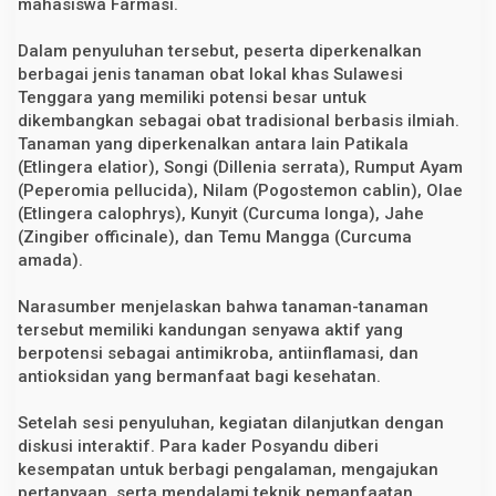
mahasiswa Farmasi.
Dalam penyuluhan tersebut, peserta diperkenalkan
berbagai jenis tanaman obat lokal khas Sulawesi
Tenggara yang memiliki potensi besar untuk
dikembangkan sebagai obat tradisional berbasis ilmiah.
Tanaman yang diperkenalkan antara lain Patikala
(Etlingera elatior), Songi (Dillenia serrata), Rumput Ayam
(Peperomia pellucida), Nilam (Pogostemon cablin), Olae
(Etlingera calophrys), Kunyit (Curcuma longa), Jahe
(Zingiber officinale), dan Temu Mangga (Curcuma
amada).
Narasumber menjelaskan bahwa tanaman-tanaman
tersebut memiliki kandungan senyawa aktif yang
berpotensi sebagai antimikroba, antiinflamasi, dan
antioksidan yang bermanfaat bagi kesehatan.
Setelah sesi penyuluhan, kegiatan dilanjutkan dengan
diskusi interaktif. Para kader Posyandu diberi
kesempatan untuk berbagi pengalaman, mengajukan
pertanyaan, serta mendalami teknik pemanfaatan