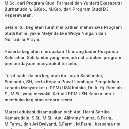
l
M.Sc. dari Program Studi Farmasi dan Yuniarti Ekasaputri
B
Burhanuddin, S.Keb., M.Keb. dari Program Studi D3
e
r
Keperawatan.
b
a
s
Selain itu, kegiatan turut melibatkan mahasiswa Program
i
Studi Kimia, yakni Melynda Eka Widya Ningsih dan
s
Nurfadilla Arsyla.
I
l
m
Peserta kegiatan merupakan 10 orang kader Posyandu
i
a
Kelurahan Sabilambo yang menjadi mitra dalam program
h
pemberdayaan masyarakat tersebut.
Turut hadir dalam kegiatan itu Lurah Sabilambo,
Sumanda, SH, serta Kepala Pusat Lembaga Pengabdian
kepada Masyarakat (LPPM) USN Kolaka, Dr. Ir. Hj. Ramlah
S., M.Si., yang mewakili Ketua LPPM USN Kolaka untuk
membuka kegiatan secara resmi.
Materi edukasi disampaikan oleh Apt. Harni Sartika
Kamaruddin, S.Si., M.Si., Apt. Alfiranty Yunita, S.Farm.,
M.Farm., dan Ari Dwiyanti, S.Farm., M.Farm., bersama tim