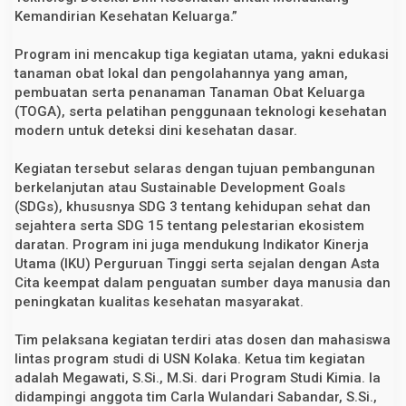
u
Kemandirian Kesehatan Keluarga.”
S
a
Program ini mencakup tiga kegiatan utama, yakni edukasi
b
i
tanaman obat lokal dan pengolahannya yang aman,
l
pembuatan serta penanaman Tanaman Obat Keluarga
a
m
(TOGA), serta pelatihan penggunaan teknologi kesehatan
b
modern untuk deteksi dini kesehatan dasar.
o
O
l
Kegiatan tersebut selaras dengan tujuan pembangunan
a
berkelanjutan atau Sustainable Development Goals
h
T
(SDGs), khususnya SDG 3 tentang kehidupan sehat dan
a
sejahtera serta SDG 15 tentang pelestarian ekosistem
n
daratan. Program ini juga mendukung Indikator Kinerja
a
m
Utama (IKU) Perguruan Tinggi serta sejalan dengan Asta
a
Cita keempat dalam penguatan sumber daya manusia dan
n
O
peningkatan kualitas kesehatan masyarakat.
b
a
Tim pelaksana kegiatan terdiri atas dosen dan mahasiswa
t
L
lintas program studi di USN Kolaka. Ketua tim kegiatan
o
adalah Megawati, S.Si., M.Si. dari Program Studi Kimia. Ia
k
a
didampingi anggota tim Carla Wulandari Sabandar, S.Si.,