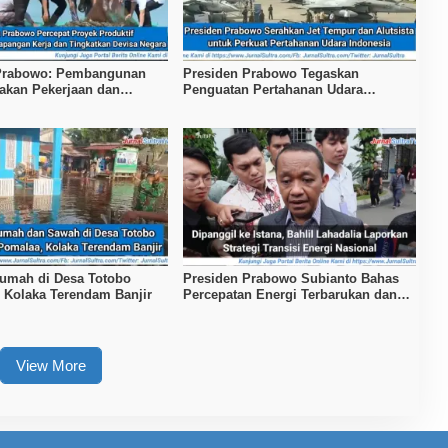
 Prabowo: Pembangunan
Presiden Prabowo Tegaskan
takan Pekerjaan dan
Penguatan Pertahanan Udara
raan
Nasional
umah di Desa Totobo
Presiden Prabowo Subianto Bahas
 Kolaka Terendam Banjir
Percepatan Energi Terbarukan dan
Kendaraan Listrik
View More