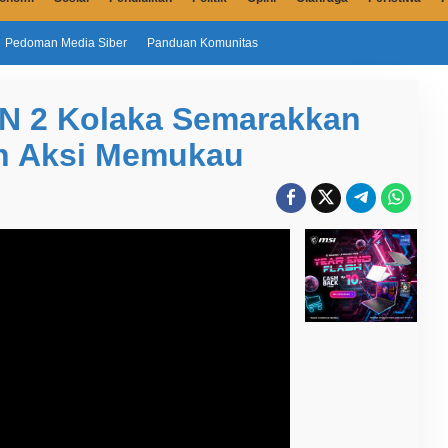
Pedoman Media Siber
Panduan Komunitas
N 2 Kolaka Semarakkan
n Aksi Memukau