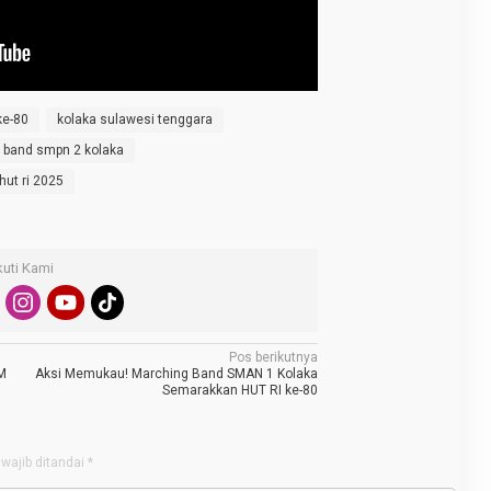
ke-80
kolaka sulawesi tenggara
 band smpn 2 kolaka
ut ri 2025
kuti Kami
Pos berikutnya
DM
Aksi Memukau! Marching Band SMAN 1 Kolaka
Semarakkan HUT RI ke-80
wajib ditandai
*