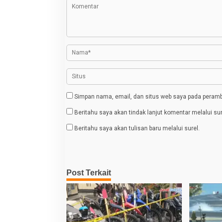
e
a
m
s
u
k
i
a
u
p
o
s
Simpan nama, email, dan situs web saya pada peramba
Beritahu saya akan tindak lanjut komentar melalui sur
Beritahu saya akan tulisan baru melalui surel.
Post Terkait