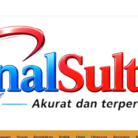
onomi
Sosial
Pendidikan
Politik
Opini
Olahraga
Peristiwa
P