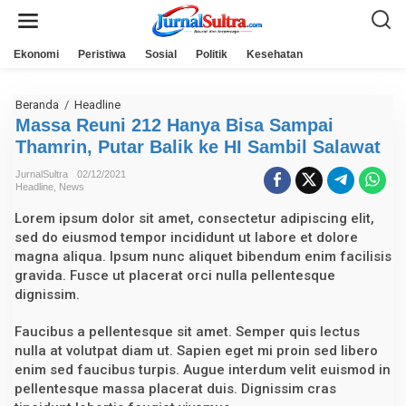
L
e
w
a
Ekonomi
Peristiwa
Sosial
Politik
Kesehatan
t
i
k
e
Beranda
/
Headline
M
k
a
Massa Reuni 212 Hanya Bisa Sampai
o
s
n
Thamrin, Putar Balik ke HI Sambil Salawat
s
t
a
e
R
JurnalSultra
02/12/2021
n
e
Headline
,
News
u
n
Lorem ipsum dolor sit amet, consectetur adipiscing elit,
i
sed do eiusmod tempor incididunt ut labore et dolore
2
1
magna aliqua. Ipsum nunc aliquet bibendum enim facilisis
2
gravida. Fusce ut placerat orci nulla pellentesque
H
dignissim.
a
n
y
Faucibus a pellentesque sit amet. Semper quis lectus
a
nulla at volutpat diam ut. Sapien eget mi proin sed libero
B
i
enim sed faucibus turpis. Augue interdum velit euismod in
s
pellentesque massa placerat duis. Dignissim cras
a
S