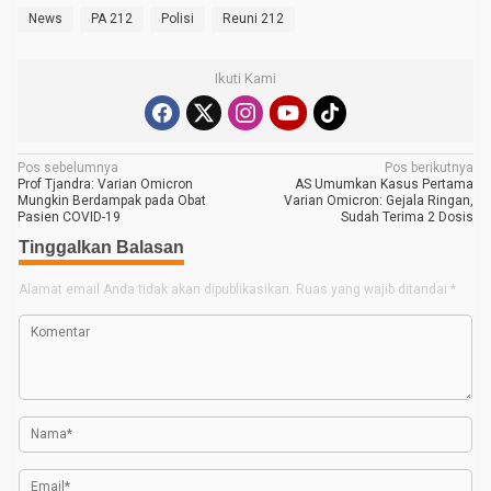
News
PA 212
Polisi
Reuni 212
Ikuti Kami
N
Pos sebelumnya
Pos berikutnya
Prof Tjandra: Varian Omicron
AS Umumkan Kasus Pertama
a
Mungkin Berdampak pada Obat
Varian Omicron: Gejala Ringan,
Pasien COVID-19
Sudah Terima 2 Dosis
v
Tinggalkan Balasan
i
g
Alamat email Anda tidak akan dipublikasikan.
Ruas yang wajib ditandai
*
a
s
i
p
o
s