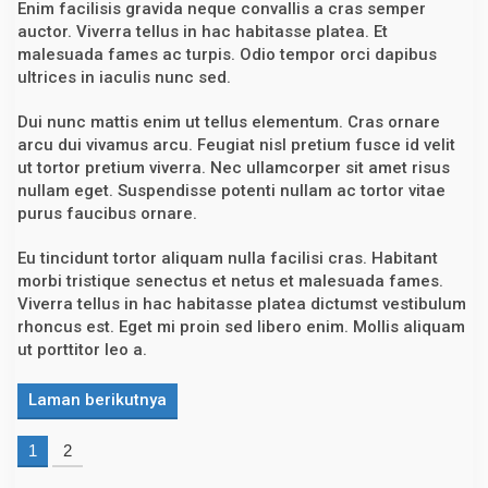
Enim facilisis gravida neque convallis a cras semper
b
auctor. Viverra tellus in hac habitasse platea. Et
i
l
malesuada fames ac turpis. Odio tempor orci dapibus
S
ultrices in iaculis nunc sed.
a
l
a
Dui nunc mattis enim ut tellus elementum. Cras ornare
w
arcu dui vivamus arcu. Feugiat nisl pretium fusce id velit
a
t
ut tortor pretium viverra. Nec ullamcorper sit amet risus
nullam eget. Suspendisse potenti nullam ac tortor vitae
purus faucibus ornare.
Eu tincidunt tortor aliquam nulla facilisi cras. Habitant
morbi tristique senectus et netus et malesuada fames.
Viverra tellus in hac habitasse platea dictumst vestibulum
rhoncus est. Eget mi proin sed libero enim. Mollis aliquam
ut porttitor leo a.
Laman berikutnya
1
2