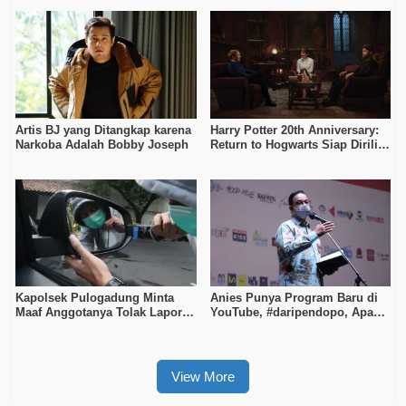
Artis BJ yang Ditangkap karena
Harry Potter 20th Anniversary:
Narkoba Adalah Bobby Joseph
Return to Hogwarts Siap Dirilis
1 Januari 2022
Kapolsek Pulogadung Minta
Anies Punya Program Baru di
Maaf Anggotanya Tolak Laporan
YouTube, #daripendopo, Apa
Korban Perampokan
Itu?
View More