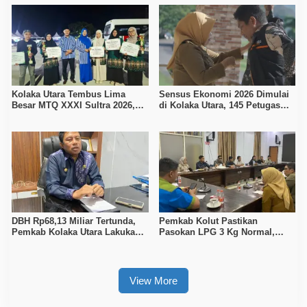
Pencari Kerja
Kolaka Utara Tembus Lima
Sensus Ekonomi 2026 Dimulai
Besar MTQ XXXI Sultra 2026,
di Kolaka Utara, 145 Petugas
Raih 165 Poin dan Sabet 14
Turun Data Seluruh Masyarakat
Gelar Juara
DBH Rp68,13 Miliar Tertunda,
Pemkab Kolut Pastikan
Pemkab Kolaka Utara Lakukan
Pasokan LPG 3 Kg Normal,
Penyesuaian APBD 2026
Pengawasan Distribusi
Diperketat
View More