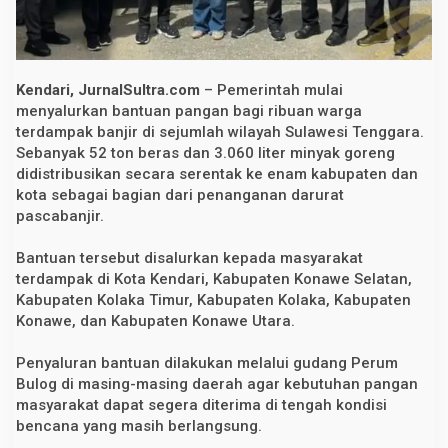
B
e
r
a
s
u
Kendari, JurnalSultra.com
– Pemerintah mulai
n
menyalurkan bantuan pangan bagi ribuan warga
t
terdampak banjir di sejumlah wilayah Sulawesi Tenggara.
u
k
Sebanyak 52 ton beras dan 3.060 liter minyak goreng
K
didistribusikan secara serentak ke enam kabupaten dan
o
r
kota sebagai bagian dari penanganan darurat
b
pascabanjir.
a
n
B
Bantuan tersebut disalurkan kepada masyarakat
a
terdampak di Kota Kendari, Kabupaten Konawe Selatan,
n
j
Kabupaten Kolaka Timur, Kabupaten Kolaka, Kabupaten
i
Konawe, dan Kabupaten Konawe Utara.
r
d
i
Penyaluran bantuan dilakukan melalui gudang Perum
E
Bulog di masing-masing daerah agar kebutuhan pangan
n
a
masyarakat dapat segera diterima di tengah kondisi
m
bencana yang masih berlangsung.
D
a