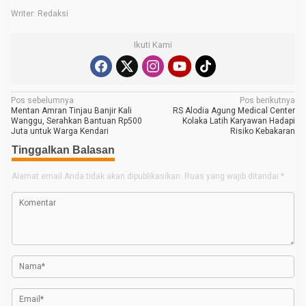
Writer: Redaksi
Ikuti Kami
N
Pos sebelumnya
Pos berikutnya
Mentan Amran Tinjau Banjir Kali
RS Alodia Agung Medical Center
a
Wanggu, Serahkan Bantuan Rp500
Kolaka Latih Karyawan Hadapi
Juta untuk Warga Kendari
Risiko Kebakaran
v
Tinggalkan Balasan
i
g
Alamat email Anda tidak akan dipublikasikan.
Ruas yang wajib ditandai
*
a
s
i
p
o
s