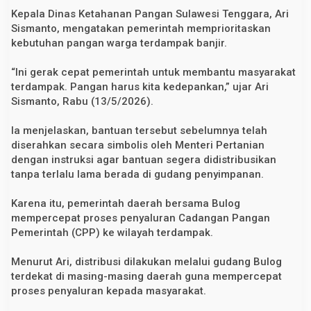
e
Kepala Dinas Ketahanan Pangan Sulawesi Tenggara, Ari
r
Sismanto, mengatakan pemerintah memprioritaskan
a
h
kebutuhan pangan warga terdampak banjir.
S
u
“Ini gerak cepat pemerintah untuk membantu masyarakat
l
t
terdampak. Pangan harus kita kedepankan,” ujar Ari
r
Sismanto, Rabu (13/5/2026).
a
Ia menjelaskan, bantuan tersebut sebelumnya telah
diserahkan secara simbolis oleh Menteri Pertanian
dengan instruksi agar bantuan segera didistribusikan
tanpa terlalu lama berada di gudang penyimpanan.
Karena itu, pemerintah daerah bersama Bulog
mempercepat proses penyaluran Cadangan Pangan
Pemerintah (CPP) ke wilayah terdampak.
Menurut Ari, distribusi dilakukan melalui gudang Bulog
terdekat di masing-masing daerah guna mempercepat
proses penyaluran kepada masyarakat.