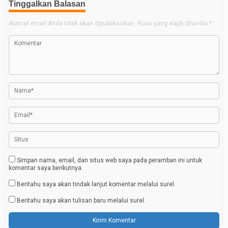
Tinggalkan Balasan
i
g
Alamat email Anda tidak akan dipublikasikan.
Ruas yang wajib ditandai
*
a
s
i
p
o
s
Simpan nama, email, dan situs web saya pada peramban ini untuk
komentar saya berikutnya.
Beritahu saya akan tindak lanjut komentar melalui surel.
Beritahu saya akan tulisan baru melalui surel.