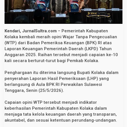
W
T
P
,
P
e
r
Kendari, JurnalSultra.com
– Pemerintah Kabupaten
t
Kolaka kembali meraih opini Wajar Tanpa Pengecualian
a
h
(WTP) dari Badan Pemeriksa Keuangan (BPK) RI atas
a
Laporan Keuangan Pemerintah Daerah (LKPD) Tahun
n
Anggaran 2025. Raihan tersebut menjadi capaian ke-10
k
a
kali secara berturut-turut bagi Pemkab Kolaka.
n
P
r
Penghargaan itu diterima langsung Bupati Kolaka dalam
e
penyerahan Laporan Hasil Pemeriksaan (LHP) yang
s
berlangsung di Aula BPK RI Perwakilan Sulawesi
t
a
Tenggara, Senin (25/5/2026).
s
i
1
Capaian opini WTP tersebut menjadi indikator
0
keberhasilan Pemerintah Kabupaten Kolaka dalam
T
menjaga tata kelola keuangan daerah yang transparan,
a
h
akuntabel, dan sesuai ketentuan perundang-undangan.
u
n