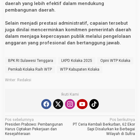
daerah yang lebih efektif dalam mendukung
pembangunan daerah.
Selain menjadi prestasi administratif, capaian tersebut
juga dinilai mencerminkan komitmen pemerintah daerah
dalam menjaga kepercayaan publik melalui pengelolaan
anggaran yang profesional dan bertanggung jawab.
BPK RI Sulawesi Tenggara
LKPD Kolaka 2025
Opini WTP Kolaka
Pemkab Kolaka Raih WTP
WTP Kabupaten Kolaka
Writer: Redaksi
Ikuti Kami
N
Pos sebelumnya
Pos berikutnya
Presiden Prabowo: Pembangunan
PT Ceria Kembali Berkurban, 62 Ekor
a
Harus Ciptakan Pekerjaan dan
Sapi Disalurkan ke Berbagai
Kesejahteraan
Wilayah di Sultra
v