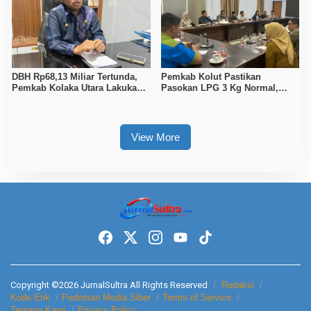
DBH Rp68,13 Miliar Tertunda,
Pemkab Kolut Pastikan
Pemkab Kolaka Utara Lakukan
Pasokan LPG 3 Kg Normal,
Penyesuaian APBD 2026
Pengawasan Distribusi
Diperketat
View More
Copyright ©2026 JurnalSultra All Rights Reserved
Redaksi
Kode Etik
Pedoman Media Siber
Terms of Service
Tentang Kami
Privacy Policy