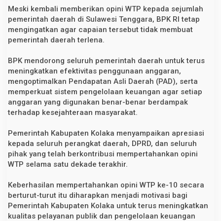
B
Meski kembali memberikan opini WTP kepada sejumlah
e
pemerintah daerah di Sulawesi Tenggara, BPK RI tetap
r
mengingatkan agar capaian tersebut tidak membuat
t
u
pemerintah daerah terlena.
r
u
t
BPK mendorong seluruh pemerintah daerah untuk terus
-
meningkatkan efektivitas penggunaan anggaran,
t
mengoptimalkan Pendapatan Asli Daerah (PAD), serta
u
r
memperkuat sistem pengelolaan keuangan agar setiap
u
anggaran yang digunakan benar-benar berdampak
t
terhadap kesejahteraan masyarakat.
Pemerintah Kabupaten Kolaka menyampaikan apresiasi
kepada seluruh perangkat daerah, DPRD, dan seluruh
pihak yang telah berkontribusi mempertahankan opini
WTP selama satu dekade terakhir.
Keberhasilan mempertahankan opini WTP ke-10 secara
berturut-turut itu diharapkan menjadi motivasi bagi
Pemerintah Kabupaten Kolaka untuk terus meningkatkan
kualitas pelayanan publik dan pengelolaan keuangan