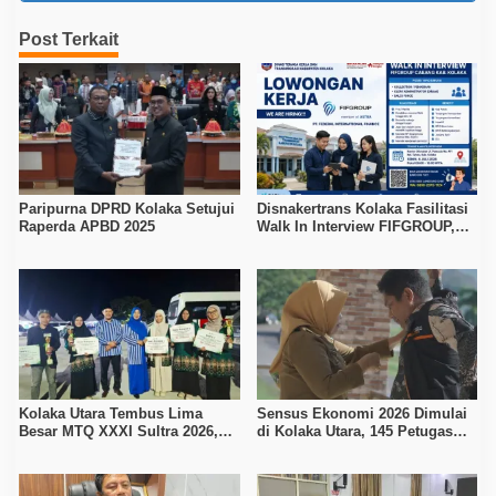
Post Terkait
Paripurna DPRD Kolaka Setujui
Disnakertrans Kolaka Fasilitasi
Raperda APBD 2025
Walk In Interview FIFGROUP,
Tiga Posisi Kerja Dibuka untuk
Pencari Kerja
Kolaka Utara Tembus Lima
Sensus Ekonomi 2026 Dimulai
Besar MTQ XXXI Sultra 2026,
di Kolaka Utara, 145 Petugas
Raih 165 Poin dan Sabet 14
Turun Data Seluruh Masyarakat
Gelar Juara