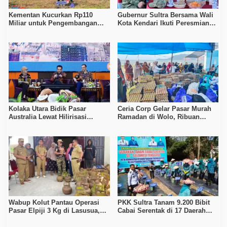
Kementan Kucurkan Rp110
Gubernur Sultra Bersama Wali
Miliar untuk Pengembangan
Kota Kendari Ikuti Peresmian
Kakao di Kolaka Utara
1.061 Koperasi Merah Putih
Kolaka Utara Bidik Pasar
Ceria Corp Gelar Pasar Murah
Australia Lewat Hilirisasi
Ramadan di Wolo, Ribuan
Kakao, Kelapa dan Cengkeh
Paket Sembako Disiapkan
untuk Warga
Wabup Kolut Pantau Operasi
PKK Sultra Tanam 9.200 Bibit
Pasar Elpiji 3 Kg di Lasusua,
Cabai Serentak di 17 Daerah
Harga Dikembalikan Sesuai
Tekan Inflasi Pangan
HET