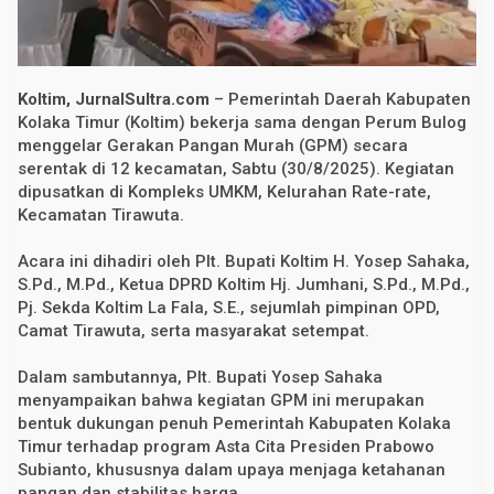
n
P
a
n
g
a
Koltim, JurnalSultra.com
– Pemerintah Daerah Kabupaten
n
Kolaka Timur (Koltim) bekerja sama dengan Perum Bulog
M
menggelar Gerakan Pangan Murah (GPM) secara
u
r
serentak di 12 kecamatan, Sabtu (30/8/2025). Kegiatan
a
dipusatkan di Kompleks UMKM, Kelurahan Rate-rate,
h
d
Kecamatan Tirawuta.
i
1
Acara ini dihadiri oleh Plt. Bupati Koltim H. Yosep Sahaka,
2
K
S.Pd., M.Pd., Ketua DPRD Koltim Hj. Jumhani, S.Pd., M.Pd.,
e
Pj. Sekda Koltim La Fala, S.E., sejumlah pimpinan OPD,
c
a
Camat Tirawuta, serta masyarakat setempat.
m
a
Dalam sambutannya, Plt. Bupati Yosep Sahaka
t
a
menyampaikan bahwa kegiatan GPM ini merupakan
n
bentuk dukungan penuh Pemerintah Kabupaten Kolaka
Timur terhadap program Asta Cita Presiden Prabowo
Subianto, khususnya dalam upaya menjaga ketahanan
pangan dan stabilitas harga.