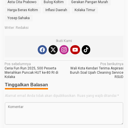
Asta Cita Prabowo
Bulog Koltim
Gerakan Pangan Murah
Harga Beras Koltim
Inflasi Daerah
Kolaka Timur
Yosep Sahaka
Writer: Redaksi
Ikuti Kami
N
Pos sebelumnya
Pos berikutnya
Ceria Fun Run 2025, 500 Peserta
Wali Kota Kendari Terima Aspirasi
a
Meriahkan Puncak HUT ke-80 RI di
Buruh Soal Upah Cleaning Service
Kolaka
RSUD
v
Tinggalkan Balasan
i
g
Alamat email Anda tidak akan dipublikasikan.
Ruas yang wajib ditandai
*
a
s
i
p