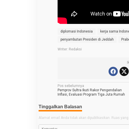
e
d
d
a
h
,
A
w
diplomasi Indonesia
kerja sama Indon
a
l
penyambutan Presiden di Jeddah
Prab
i
D
Writer: Redaksi
i
p
l
I
o
m
a
s
i
N
Pos sebelumnya
S
Pemprov Sultra Ikuti Rakor Pengendalian
t
a
Inflasi, Evaluasi Program Tiga Juta Rumah
r
a
v
t
Tinggalkan Balasan
i
e
g
g
i
Alamat email Anda tidak akan dipublikasikan.
Ruas yang 
s
a
d