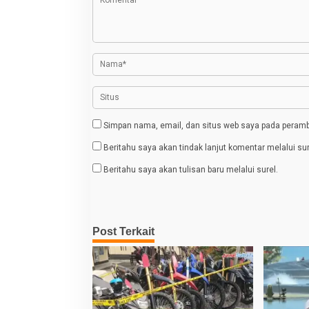
e
s
n
i
g
a
p
n
A
o
r
a
s
b
S
a
u
Simpan nama, email, dan situs web saya pada peramba
d
i
Beritahu saya akan tindak lanjut komentar melalui sur
Beritahu saya akan tulisan baru melalui surel.
Post Terkait