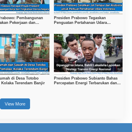
 Prabowo: Pembangunan
Presiden Prabowo Tegaskan
takan Pekerjaan dan
Penguatan Pertahanan Udara
raan
Nasional
umah di Desa Totobo
Presiden Prabowo Subianto Bahas
 Kolaka Terendam Banjir
Percepatan Energi Terbarukan dan
Kendaraan Listrik
View More