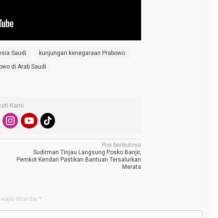
esia Saudi
kunjungan kenegaraan Prabowo
owo di Arab Saudi
kuti Kami
Pos berikutnya
Sudirman Tinjau Langsung Posko Banjir,
Pemkot Kendari Pastikan Bantuan Tersalurkan
Merata
wajib ditandai
*