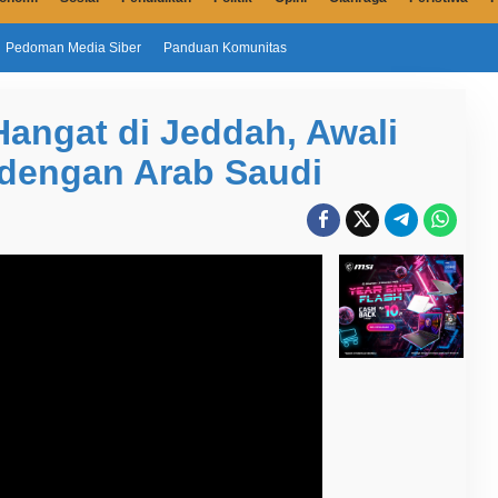
Pedoman Media Siber
Panduan Komunitas
angat di Jeddah, Awali
 dengan Arab Saudi