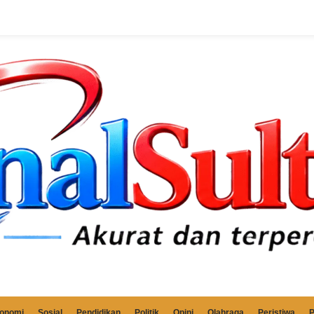
onomi
Sosial
Pendidikan
Politik
Opini
Olahraga
Peristiwa
P