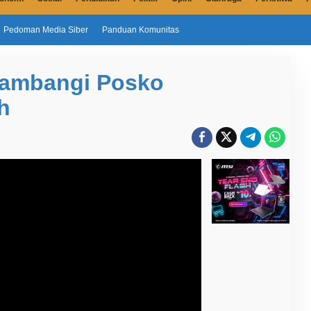
Pedoman Media Siber
Panduan Komunitas
Sambangi Posko
h