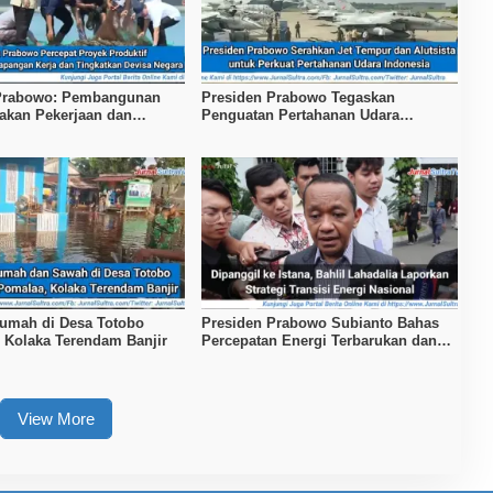
 Prabowo: Pembangunan
Presiden Prabowo Tegaskan
takan Pekerjaan dan
Penguatan Pertahanan Udara
raan
Nasional
umah di Desa Totobo
Presiden Prabowo Subianto Bahas
 Kolaka Terendam Banjir
Percepatan Energi Terbarukan dan
Kendaraan Listrik
View More