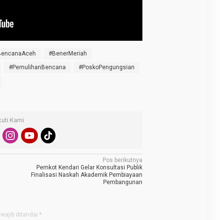
BencanaAceh
#BenerMeriah
#PemulihanBencana
#PoskoPengungsian
kuti Kami
Pos berikutnya
Pemkot Kendari Gelar Konsultasi Publik
Finalisasi Naskah Akademik Pembiayaan
Pembangunan
wajib ditandai
*