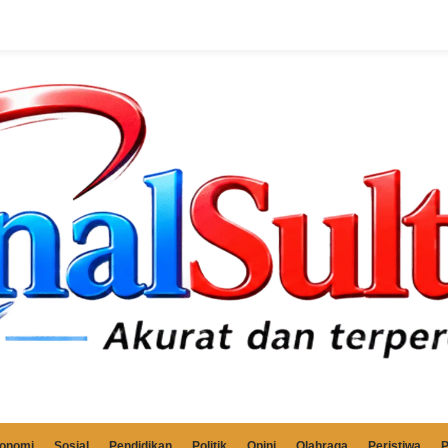
onomi
Sosial
Pendidikan
Politik
Opini
Olahraga
Peristiwa
P