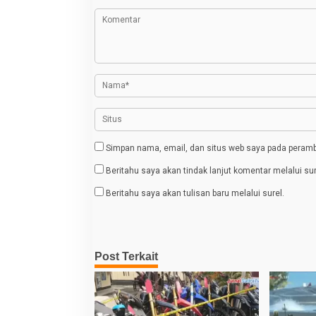
a
s
i
p
o
s
Simpan nama, email, dan situs web saya pada peramba
Beritahu saya akan tindak lanjut komentar melalui sur
Beritahu saya akan tulisan baru melalui surel.
Post Terkait