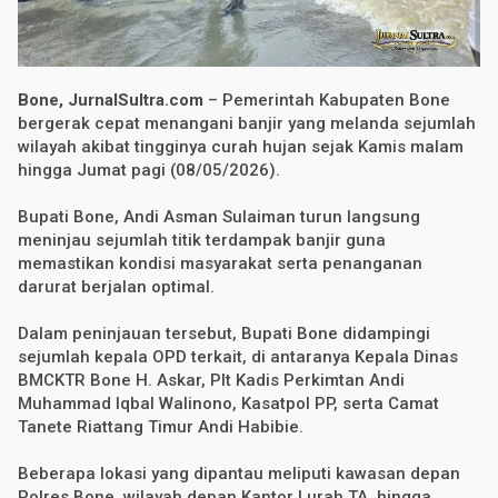
a
d
a
p
i
B
Bone, JurnalSultra.com
– Pemerintah Kabupaten Bone
a
bergerak cepat menangani banjir yang melanda sejumlah
n
wilayah akibat tingginya curah hujan sejak Kamis malam
j
i
hingga Jumat pagi (08/05/2026).
r
,
O
Bupati Bone, Andi Asman Sulaiman turun langsung
P
meninjau sejumlah titik terdampak banjir guna
D
memastikan kondisi masyarakat serta penanganan
D
i
darurat berjalan optimal.
m
i
n
Dalam peninjauan tersebut, Bupati Bone didampingi
t
sejumlah kepala OPD terkait, di antaranya Kepala Dinas
a
BMCKTR Bone H. Askar, Plt Kadis Perkimtan Andi
S
i
Muhammad Iqbal Walinono, Kasatpol PP, serta Camat
a
Tanete Riattang Timur Andi Habibie.
g
a
P
Beberapa lokasi yang dipantau meliputi kawasan depan
e
Polres Bone, wilayah depan Kantor Lurah TA, hingga
n