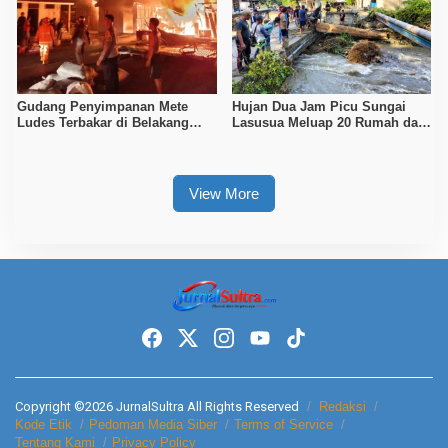
Gudang Penyimpanan Mete
Hujan Dua Jam Picu Sungai
Ludes Terbakar di Belakang
Lasusua Meluap 20 Rumah dan
UPTD Pertanian Kendari
Fasilitas Umum Terendam
Banjir
View More
Copyright ©2026 JurnalSultra All Rights Reserved
Redaksi
Kode Etik
Pedoman Media Siber
Terms of Service
Tentang Kami
Privacy Policy