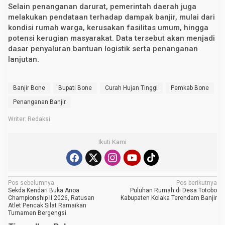
Selain penanganan darurat, pemerintah daerah juga
melakukan pendataan terhadap dampak banjir, mulai dari
kondisi rumah warga, kerusakan fasilitas umum, hingga
potensi kerugian masyarakat. Data tersebut akan menjadi
dasar penyaluran bantuan logistik serta penanganan
lanjutan.
Banjir Bone
Bupati Bone
Curah Hujan Tinggi
Pemkab Bone
Penanganan Banjir
Writer: Redaksi
Ikuti Kami
N
Pos sebelumnya
Pos berikutnya
Sekda Kendari Buka Anoa
Puluhan Rumah di Desa Totobo
a
Championship II 2026, Ratusan
Kabupaten Kolaka Terendam Banjir
Atlet Pencak Silat Ramaikan
v
Turnamen Bergengsi
i