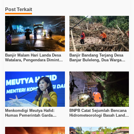
Post Terkait
Banjir Malam Hari Landa Desa
Banjir Bandang Terjang Desa
Watalara, Pengendara Diminta
Banjar Buleleng, Dua Warga
Waspada
Meninggal dan Dua Masih
Hilang
Menkomdigi Meutya Hafid:
BNPB Catat Sejumlah Bencana
Humas Pemerintah Garda
Hidrometeorologi Basah Landa
Terdepan Tangkal Disinformasi
Sejumlah Wilayah Indonesia