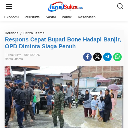
L
e
w
a
Ekonomi
Peristiwa
Sosial
Politik
Kesehatan
t
i
k
e
Beranda
/
Berita Utama
R
k
e
Respons Cepat Bupati Bone Hadapi Banjir,
o
s
n
OPD Diminta Siaga Penuh
p
t
o
e
n
JurnalSultra
08/05/2026
n
s
Berita Utama
C
e
p
a
t
B
u
p
a
t
i
B
o
n
e
H