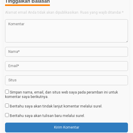
Tinggalkan Balasan
g
Alamat email Anda tidak akan dipublikasikan.
Ruas yang wajib ditandai
*
a
s
i
p
o
s
Simpan nama, email, dan situs web saya pada peramban ini untuk
komentar saya berikutnya.
Beritahu saya akan tindak lanjut komentar melalui surel.
Beritahu saya akan tulisan baru melalui surel.