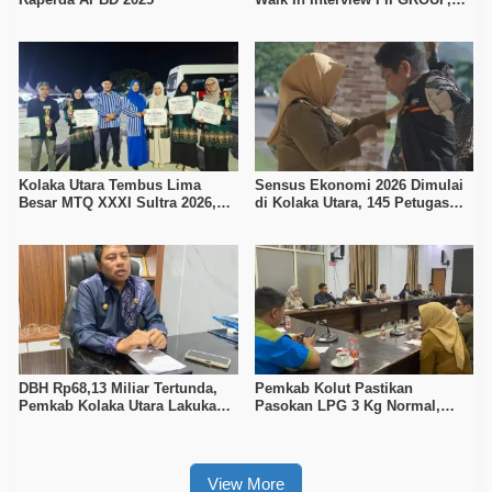
Tiga Posisi Kerja Dibuka untuk
Pencari Kerja
Kolaka Utara Tembus Lima
Sensus Ekonomi 2026 Dimulai
Besar MTQ XXXI Sultra 2026,
di Kolaka Utara, 145 Petugas
Raih 165 Poin dan Sabet 14
Turun Data Seluruh Masyarakat
Gelar Juara
DBH Rp68,13 Miliar Tertunda,
Pemkab Kolut Pastikan
Pemkab Kolaka Utara Lakukan
Pasokan LPG 3 Kg Normal,
Penyesuaian APBD 2026
Pengawasan Distribusi
Diperketat
View More