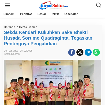
L
e
w
a
Ekonomi
Peristiwa
Sosial
Politik
Kesehatan
t
i
k
e
Beranda
/
Berita Daerah
S
k
e
Sekda Kendari Kukuhkan Saka Bhakti
o
k
n
Husada Sorume Quadraginta, Tegaskan
d
t
a
Pentingnya Pengabdian
e
K
n
e
JurnalSultra
05/10/2025
n
Berita Daerah
d
a
r
i
K
u
k
u
h
k
a
n
S
a
k