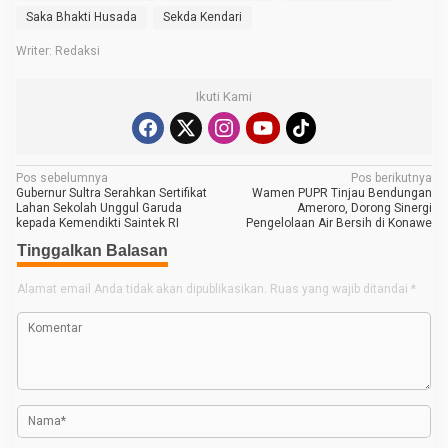
Saka Bhakti Husada
Sekda Kendari
Writer: Redaksi
Ikuti Kami
N
Pos sebelumnya
Pos berikutnya
Gubernur Sultra Serahkan Sertifikat
Wamen PUPR Tinjau Bendungan
a
Lahan Sekolah Unggul Garuda
Ameroro, Dorong Sinergi
kepada Kemendikti Saintek RI
Pengelolaan Air Bersih di Konawe
v
Tinggalkan Balasan
i
g
Alamat email Anda tidak akan dipublikasikan.
Ruas yang wajib ditandai
*
a
s
i
p
o
s