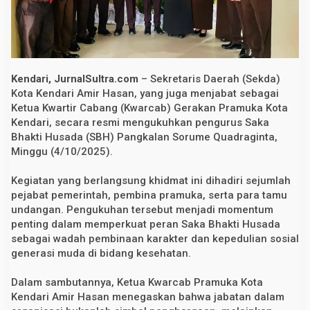
a
B
h
a
k
t
i
Kendari, JurnalSultra.com
– Sekretaris Daerah (Sekda)
H
u
Kota Kendari Amir Hasan, yang juga menjabat sebagai
s
Ketua Kwartir Cabang (Kwarcab) Gerakan Pramuka Kota
a
Kendari, secara resmi mengukuhkan pengurus Saka
d
a
Bhakti Husada (SBH) Pangkalan Sorume Quadraginta,
S
Minggu (4/10/2025).
o
r
u
Kegiatan yang berlangsung khidmat ini dihadiri sejumlah
m
pejabat pemerintah, pembina pramuka, serta para tamu
e
Q
undangan. Pengukuhan tersebut menjadi momentum
u
penting dalam memperkuat peran Saka Bhakti Husada
a
d
sebagai wadah pembinaan karakter dan kepedulian sosial
r
generasi muda di bidang kesehatan.
a
g
i
Dalam sambutannya, Ketua Kwarcab Pramuka Kota
n
Kendari Amir Hasan menegaskan bahwa jabatan dalam
t
a