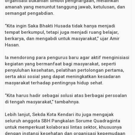
organisasi bukanlah simbol penghargaan, melainkan
,
amanah yang menuntut tanggung jawab, ketulusan, dan
T
semangat pengabdian.
e
g
a
“Kita ingin Saka Bhakti Husada tidak hanya menjadi
s
k
tempat berkumpul, tetapi juga menjadi ruang belajar,
a
berkarya, dan mengabdi untuk masyarakat,” ujar Amir
n
Hasan.
P
e
n
Ia mendorong para pengurus baru agar aktif menginisiasi
t
i
kegiatan yang bermanfaat bagi masyarakat, seperti
n
penyuluhan kesehatan, pelatihan pertolongan pertama,
g
serta aksi sosial yang dapat meningkatkan kesadaran
n
y
masyarakat terhadap pentingnya hidup sehat.
a
P
e
“Kita harus hadir sebagai solusi atas berbagai persoalan
n
di tengah masyarakat,” tambahnya.
g
a
b
Lebih lanjut, Sekda Kota Kendari itu juga mengajak
d
seluruh anggota SBH Pangkalan Sorume Quadraginta
i
a
untuk memperkuat kolaborasi lintas sektor, khususnya
n
dengan instansi kesehatan dan organisasi kepemudaan