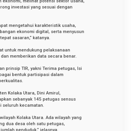
ekonomi, melihat potensi sektor usaha,
ong investasi yang sesuai dengan
apat mengetahui karakteristik usaha,
mbangan ekonomi digital, serta menyusun
epat sasaran,” katanya.
kat untuk mendukung pelaksanaan
dan memberikan data secara benar.
 prinsip TIR, yakni Terima petugas, Isi
bagai bentuk partisipasi dalam
erkualitas.
en Kolaka Utara, Dini Amirul,
apkan sebanyak 145 petugas sensus
i seluruh kecamatan.
 wilayah Kolaka Utara. Ada wilayah yang
ng dua desa oleh satu petugas,
jumlah penduduk,” jelasnya.