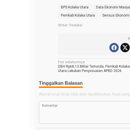
BPS Kolaka Utara
Data Ekonomi Masya
Pemkab Kolaka Utara
Sensus Ekonomi 
Writer: Redaksi
I
N
Pos sebelumnya
DBH Rp68,13 Miliar Tertunda, Pemkab Kolaka
a
Utara Lakukan Penyesuaian APBD 2026
v
Tinggalkan Balasan
i
g
Alamat email Anda tidak akan dipublikasikan.
Ruas yang 
a
s
i
p