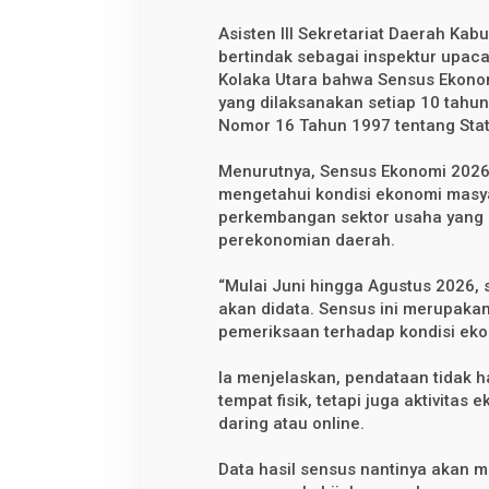
a
t
Asisten III Sekretariat Daerah Kab
a
S
bertindak sebagai inspektur upa
e
Kolaka Utara bahwa Sensus Ekono
l
yang dilaksanakan setiap 10 tahu
u
r
Nomor 16 Tahun 1997 tentang Stati
u
h
M
Menurutnya, Sensus Ekonomi 202
a
mengetahui kondisi ekonomi masy
s
perkembangan sektor usaha yang 
y
a
perekonomian daerah.
r
a
k
“Mulai Juni hingga Agustus 2026,
a
akan didata. Sensus ini merupak
t
pemeriksaan terhadap kondisi ekon
Ia menjelaskan, pendataan tidak 
tempat fisik, tetapi juga aktivitas
daring atau online.
Data hasil sensus nantinya akan 