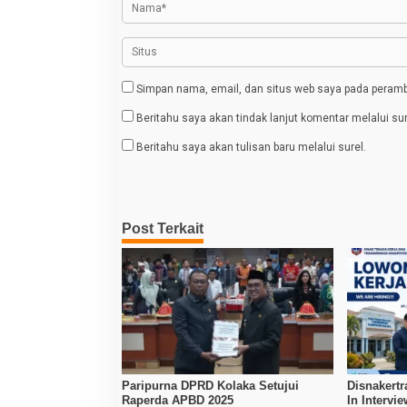
o
s
Simpan nama, email, dan situs web saya pada peramba
Beritahu saya akan tindak lanjut komentar melalui sur
Beritahu saya akan tulisan baru melalui surel.
Post Terkait
Paripurna DPRD Kolaka Setujui
Disnakertr
Raperda APBD 2025
In Intervi