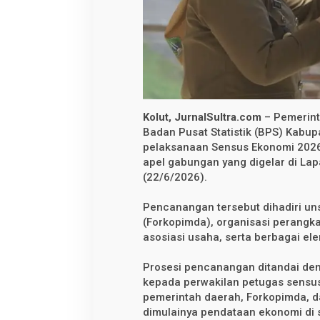
d
i
K
o
l
a
k
a
U
t
a
Kolut, JurnalSultra.com
– Pemerint
r
a
Badan Pusat Statistik (BPS) Kabu
,
pelaksanaan Sensus Ekonomi 2026.
1
apel gabungan yang digelar di Lap
4
5
(22/6/2026).
P
e
t
Pencanangan tersebut dihadiri un
u
(Forkopimda), organisasi perangkat
g
asosiasi usaha, serta berbagai e
a
s
T
Prosesi pencanangan ditandai de
u
r
kepada perwakilan petugas sensus
u
pemerintah daerah, Forkopimda, d
n
dimulainya pendataan ekonomi di 
D