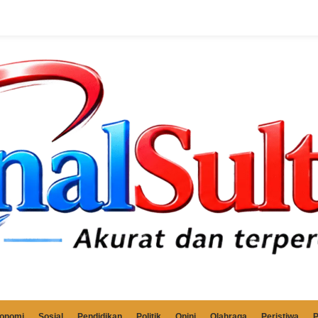
onomi
Sosial
Pendidikan
Politik
Opini
Olahraga
Peristiwa
P