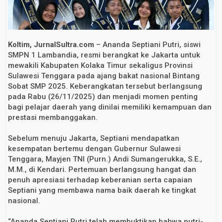
l
i
S
u
l
t
Koltim, JurnalSultra.com
– Ananda Septiani Putri, siswi
r
SMPN 1 Lambandia, resmi berangkat ke Jakarta untuk
a
mewakili Kabupaten Kolaka Timur sekaligus Provinsi
k
e
Sulawesi Tenggara pada ajang bakat nasional Bintang
A
Sobat SMP 2025. Keberangkatan tersebut berlangsung
j
a
pada Rabu (26/11/2025) dan menjadi momen penting
n
bagi pelajar daerah yang dinilai memiliki kemampuan dan
g
prestasi membanggakan.
N
a
s
Sebelum menuju Jakarta, Septiani mendapatkan
i
o
kesempatan bertemu dengan Gubernur Sulawesi
n
Tenggara, Mayjen TNI (Purn.) Andi Sumangerukka, S.E.,
a
M.M., di Kendari. Pertemuan berlangsung hangat dan
l
B
penuh apresiasi terhadap keberanian serta capaian
i
Septiani yang membawa nama baik daerah ke tingkat
n
t
nasional.
a
n
“Ananda Septiani Putri telah membuktikan bahwa putri-
g