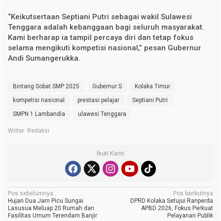
“Keikutsertaan Septiani Putri sebagai wakil Sulawesi
Tenggara adalah kebanggaan bagi seluruh masyarakat.
Kami berharap ia tampil percaya diri dan tetap fokus
selama mengikuti kompetisi nasional,” pesan Gubernur
Andi Sumangerukka.
Bintang Sobat SMP 2025
Gubernur S
Kolaka Timur
kompetisi nasional
prestasi pelajar
Septiani Putri
SMPN 1 Lambandia
ulawesi Tenggara
Writer: Redaksi
Ikuti Kami
N
Pos sebelumnya
Pos berikutnya
Hujan Dua Jam Picu Sungai
DPRD Kolaka Setujui Ranperda
a
Lasusua Meluap 20 Rumah dan
APBD 2026, Fokus Perkuat
Fasilitas Umum Terendam Banjir
Pelayanan Publik