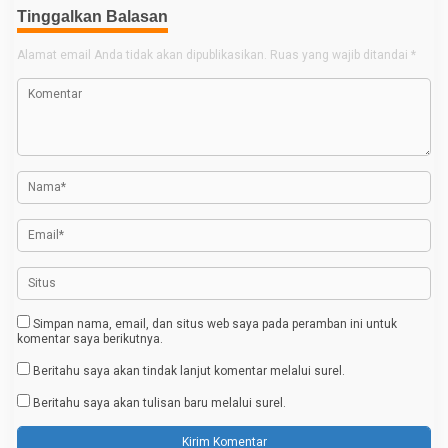
v
Tinggalkan Balasan
i
g
Alamat email Anda tidak akan dipublikasikan.
Ruas yang wajib ditandai
*
a
s
i
p
o
s
Simpan nama, email, dan situs web saya pada peramban ini untuk
komentar saya berikutnya.
Beritahu saya akan tindak lanjut komentar melalui surel.
Beritahu saya akan tulisan baru melalui surel.