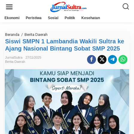
L
e
w
a
Ekonomi
Peristiwa
Sosial
Politik
Kesehatan
t
i
k
e
Beranda
/
Berita Daerah
S
k
i
Siswi SMPN 1 Lambandia Wakili Sultra ke
o
s
n
Ajang Nasional Bintang Sobat SMP 2025
w
t
i
e
S
JurnalSultra
27/11/2025
n
M
Berita Daerah
P
N
1
L
a
m
b
a
n
d
i
a
W
a
k
i