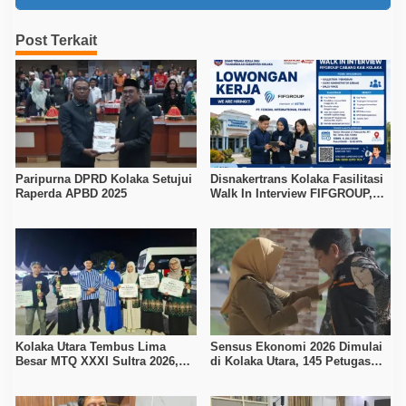
Post Terkait
Paripurna DPRD Kolaka Setujui
Disnakertrans Kolaka Fasilitasi
Raperda APBD 2025
Walk In Interview FIFGROUP,
Tiga Posisi Kerja Dibuka untuk
Pencari Kerja
Kolaka Utara Tembus Lima
Sensus Ekonomi 2026 Dimulai
Besar MTQ XXXI Sultra 2026,
di Kolaka Utara, 145 Petugas
Raih 165 Poin dan Sabet 14
Turun Data Seluruh Masyarakat
Gelar Juara