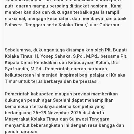
S
putri daerah mampu bersaing di tingkat nasional. Kami
o
memberikan doa dan dukungan terbaik agar ia tampil
b
a
maksimal, menjaga kesehatan, dan membawa nama baik
t
Sulawesi Tenggara serta Kolaka Timur,” ujar Gubernur.
S
M
P
2
0
2
Sebelumnya, dukungan juga disampaikan oleh Plt. Bupati
5
Kolaka Timur, H. Yosep Sahaka, S.Pd., M.Pd., bersama Plt.
Kepala Dinas Pendidikan dan Kebudayaan Koltim, Drs.
Syafruddin, M.Pd.. Pemerintah daerah berharap
keikutsertaan ini menjadi inspirasi bagi pelajar di Kolaka
Timur untuk terus berkarya dan berprestasi.
Pemerintah kabupaten maupun provinsi memberikan
dukungan penuh agar Septiani dapat menampilkan
kemampuan terbaiknya selama kompetisi yang
berlangsung 26–29 November 2025 di Jakarta.
Masyarakat Kolaka Timur dan Sulawesi Tenggara
menyambut keberangkatan ini dengan rasa bangga dan
penuh harapan.