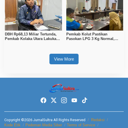
DBH Rp68,13 Miliar Tertunda,
Pemkab Kolut Pastikan
Pemkab Kolaka Utara Lakukan
Pasokan LPG 3 Kg Normal,
Penyesuaian APBD 2026
Pengawasan Distribusi
Diperketat
View More
Copyright ©2026 JurnalSultra All Rights Reserved
Redaksi
Kode Etik
Pedoman Media Siber
Terms of Service