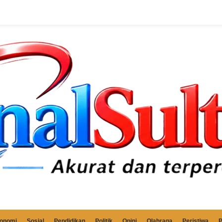
onomi
Sosial
Pendidikan
Politik
Opini
Olahraga
Peristiwa
P