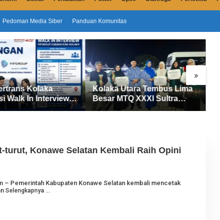
Pedoman Media Siber
Panduan Komunitas
»
ertrans Kolaka
Kolaka Utara Tembus Lima
S
si Walk In Interview
Besar MTQ XXXI Sultra
D
UP, Tiga Posisi
2026, Raih 165 Poin dan
P
ibuka untuk Pencari
Sabet 14 Gelar Juara
M
ut-turut, Konawe Selatan Kembali Raih Opini
O
com – Pemerintah Kabupaten Konawe Selatan kembali mencetak
E
an
Selengkapnya
H
J
U
R