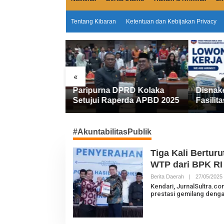
Tentang Kibaran
Ketentuan dan Kebijakan Privacy
«
Miliar
Paripurna DPRD Kolaka
Disnak
emkab Kolaka
Setujui Raperda APBD 2025
Fasilita
an Penyesuaian
FIFGRO
Kerja D
Kerja
#AkuntabilitasPublik
Tiga Kali Bertur
WTP dari BPK RI
Berita Daerah
|
27/05/2025
L
Kendari, JurnalSultra.
prestasi gemilang deng