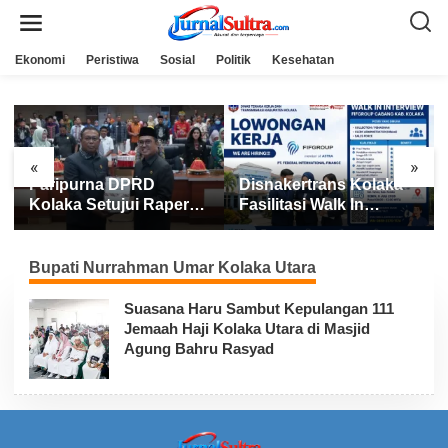
L
e
w
a
Ekonomi
Peristiwa
Sosial
Politik
Kesehatan
t
i
k
e
k
o
n
«
»
t
Paripurna DPRD
Disnakertrans Kolaka
e
n
Kolaka Setujui Raperda
Fasilitasi Walk In
APBD 2025
Interview FIFGROUP,
Tiga Posisi Kerja
Dibuka untuk Pencari
Bupati Nurrahman Umar Kolaka Utara
Kerja
Suasana Haru Sambut Kepulangan 111
Jemaah Haji Kolaka Utara di Masjid
Agung Bahru Rasyad