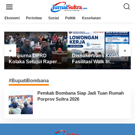
L
e
w
a
Ekonomi
Peristiwa
Sosial
Politik
Kesehatan
t
i
k
e
k
o
n
«
»
t
Paripurna DPRD
Disnakertrans Kolaka
e
n
Kolaka Setujui Raperda
Fasilitasi Walk In
APBD 2025
Interview FIFGROUP,
Tiga Posisi Kerja
Dibuka untuk Pencari
#BupatiBombana
Kerja
Pemkab Bombana Siap Jadi Tuan Rumah
Porprov Sultra 2026