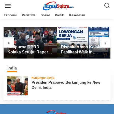
L
e
w
a
Ekonomi
Peristiwa
Sosial
Politik
Kesehatan
t
i
k
e
k
o
n
«
»
t
Paripurna DPRD
Disnakertrans Kolaka
e
n
Kolaka Setujui Raperda
Fasilitasi Walk In
APBD 2025
Interview FIFGROUP,
Tiga Posisi Kerja
Dibuka untuk Pencari
India
Kerja
Kunjungan Kerja
Presiden Prabowo Berkunjung ke New
Delhi, India