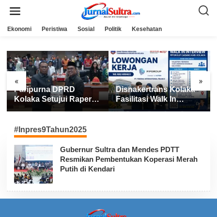
L
e
w
a
Ekonomi
Peristiwa
Sosial
Politik
Kesehatan
t
i
k
e
k
o
n
«
»
t
Paripurna DPRD
Disnakertrans Kolaka
e
n
Kolaka Setujui Raperda
Fasilitasi Walk In
APBD 2025
Interview FIFGROUP,
Tiga Posisi Kerja
Dibuka untuk Pencari
#Inpres9Tahun2025
Kerja
Gubernur Sultra dan Mendes PDTT
Resmikan Pembentukan Koperasi Merah
Putih di Kendari