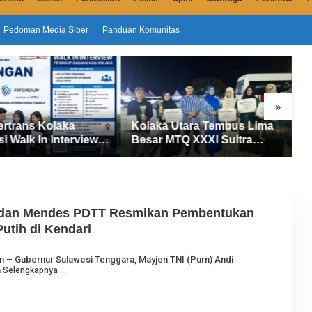
Pedoman Media Siber
Panduan Komunitas
»
ertrans Kolaka
Kolaka Utara Tembus Lima
S
si Walk In Interview
Besar MTQ XXXI Sultra
D
UP, Tiga Posisi
2026, Raih 165 Poin dan
P
ibuka untuk Pencari
Sabet 14 Gelar Juara
M
a dan Mendes PDTT Resmikan Pembentukan
utih di Kendari
O
om – Gubernur Sulawesi Tenggara, Mayjen TNI (Purn) Andi
E
a
Selengkapnya
H
J
U
R