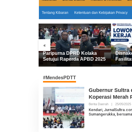
Tentang Kibaran
Ketentuan dan Kebijakan Privacy
«
Miliar
Paripurna DPRD Kolaka
Disnak
emkab Kolaka
Setujui Raperda APBD 2025
Fasilita
an Penyesuaian
FIFGRO
Kerja D
Kerja
#MendesPDTT
Gubernur Sultr
Koperasi Merah P
Berita Daerah
|
25/05/2025
L
Kendari, JurnalSultra.c
Sumangerukka, bersam