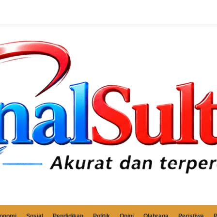
onomi
Sosial
Pendidikan
Politik
Opini
Olahraga
Peristiwa
P