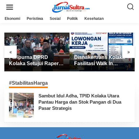
L
e
w
a
Ekonomi
Peristiwa
Sosial
Politik
Kesehatan
t
i
k
e
k
o
n
«
»
t
Paripurna DPRD
Disnakertrans Kolaka
e
n
Kolaka Setujui Raperda
Fasilitasi Walk In
APBD 2025
Interview FIFGROUP,
Tiga Posisi Kerja
Dibuka untuk Pencari
#StabilitasHarga
Kerja
Sambut Idul Adha, TPID Kolaka Utara
Pantau Harga dan Stok Pangan di Dua
Pasar Strategis