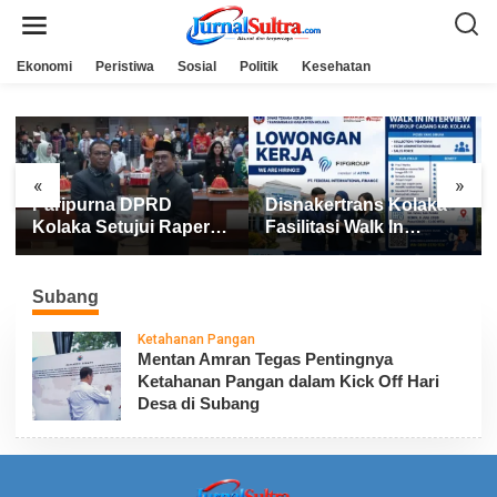
L
e
w
a
Ekonomi
Peristiwa
Sosial
Politik
Kesehatan
t
i
k
e
k
o
n
«
»
t
Paripurna DPRD
Disnakertrans Kolaka
e
n
Kolaka Setujui Raperda
Fasilitasi Walk In
APBD 2025
Interview FIFGROUP,
Tiga Posisi Kerja
Dibuka untuk Pencari
Subang
Kerja
Ketahanan Pangan
Mentan Amran Tegas Pentingnya
Ketahanan Pangan dalam Kick Off Hari
Desa di Subang