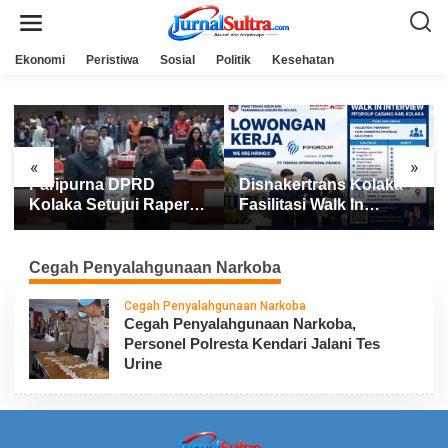
L
e
w
a
Ekonomi
Peristiwa
Sosial
Politik
Kesehatan
t
i
k
e
k
o
n
«
»
t
Paripurna DPRD
Disnakertrans Kolaka
e
n
Kolaka Setujui Raperda
Fasilitasi Walk In
APBD 2025
Interview FIFGROUP,
Tiga Posisi Kerja
Dibuka untuk Pencari
Cegah Penyalahgunaan Narkoba
Kerja
Cegah Penyalahgunaan Narkoba
Cegah Penyalahgunaan Narkoba,
Personel Polresta Kendari Jalani Tes
Urine