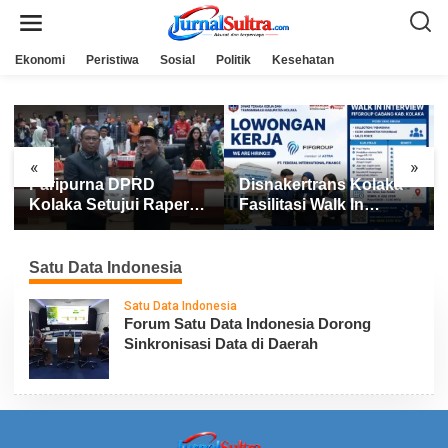
L
e
w
a
Ekonomi
Peristiwa
Sosial
Politik
Kesehatan
t
i
k
e
k
o
n
«
»
t
Paripurna DPRD
Disnakertrans Kolaka
e
n
Kolaka Setujui Raperda
Fasilitasi Walk In
APBD 2025
Interview FIFGROUP,
Tiga Posisi Kerja
Dibuka untuk Pencari
Satu Data Indonesia
Kerja
Satu Data Indonesia
Forum Satu Data Indonesia Dorong
Sinkronisasi Data di Daerah