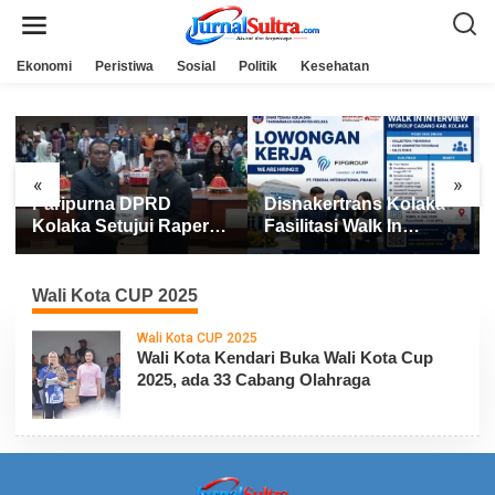
L
e
w
a
Ekonomi
Peristiwa
Sosial
Politik
Kesehatan
t
i
k
e
k
o
n
«
»
t
Paripurna DPRD
Disnakertrans Kolaka
e
n
Kolaka Setujui Raperda
Fasilitasi Walk In
APBD 2025
Interview FIFGROUP,
Tiga Posisi Kerja
Dibuka untuk Pencari
Wali Kota CUP 2025
Kerja
Wali Kota CUP 2025
Wali Kota Kendari Buka Wali Kota Cup
2025, ada 33 Cabang Olahraga