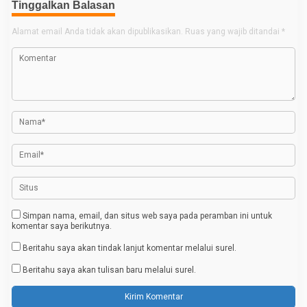
Tinggalkan Balasan
i
g
Alamat email Anda tidak akan dipublikasikan.
Ruas yang wajib ditandai
*
a
s
i
p
o
s
Simpan nama, email, dan situs web saya pada peramban ini untuk
komentar saya berikutnya.
Beritahu saya akan tindak lanjut komentar melalui surel.
Beritahu saya akan tulisan baru melalui surel.