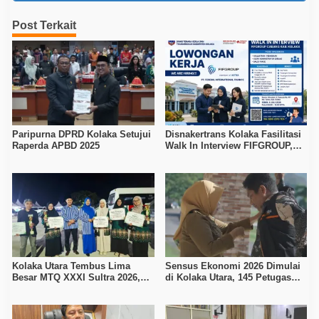
Post Terkait
Paripurna DPRD Kolaka Setujui
Disnakertrans Kolaka Fasilitasi
Raperda APBD 2025
Walk In Interview FIFGROUP,
Tiga Posisi Kerja Dibuka untuk
Pencari Kerja
Kolaka Utara Tembus Lima
Sensus Ekonomi 2026 Dimulai
Besar MTQ XXXI Sultra 2026,
di Kolaka Utara, 145 Petugas
Raih 165 Poin dan Sabet 14
Turun Data Seluruh Masyarakat
Gelar Juara