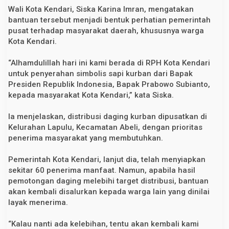
w
Wali Kota Kendari, Siska Karina Imran, mengatakan
o
bantuan tersebut menjadi bentuk perhatian pemerintah
u
pusat terhadap masyarakat daerah, khususnya warga
n
t
Kota Kendari.
u
k
M
“Alhamdulillah hari ini kami berada di RPH Kota Kendari
a
untuk penyerahan simbolis sapi kurban dari Bapak
s
Presiden Republik Indonesia, Bapak Prabowo Subianto,
y
a
kepada masyarakat Kota Kendari,” kata Siska.
r
a
k
Ia menjelaskan, distribusi daging kurban dipusatkan di
a
Kelurahan Lapulu, Kecamatan Abeli, dengan prioritas
t
penerima masyarakat yang membutuhkan.
Pemerintah Kota Kendari, lanjut dia, telah menyiapkan
sekitar 60 penerima manfaat. Namun, apabila hasil
pemotongan daging melebihi target distribusi, bantuan
akan kembali disalurkan kepada warga lain yang dinilai
layak menerima.
“Kalau nanti ada kelebihan, tentu akan kembali kami