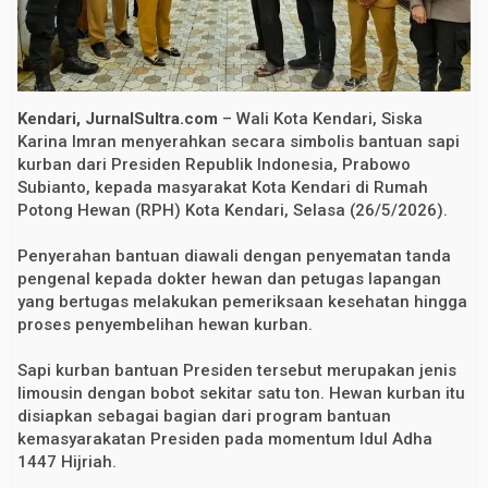
S
a
p
i
K
u
r
Kendari, JurnalSultra.com
– Wali Kota Kendari, Siska
b
Karina Imran menyerahkan secara simbolis bantuan sapi
a
n
kurban dari Presiden Republik Indonesia, Prabowo
B
Subianto, kepada masyarakat Kota Kendari di Rumah
a
Potong Hewan (RPH) Kota Kendari, Selasa (26/5/2026).
n
t
u
Penyerahan bantuan diawali dengan penyematan tanda
a
n
pengenal kepada dokter hewan dan petugas lapangan
P
yang bertugas melakukan pemeriksaan kesehatan hingga
r
proses penyembelihan hewan kurban.
e
s
i
Sapi kurban bantuan Presiden tersebut merupakan jenis
d
e
limousin dengan bobot sekitar satu ton. Hewan kurban itu
n
disiapkan sebagai bagian dari program bantuan
P
kemasyarakatan Presiden pada momentum Idul Adha
r
a
1447 Hijriah.
b
o