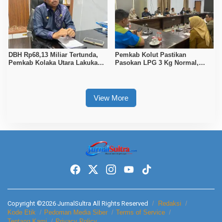
DBH Rp68,13 Miliar Tertunda,
Pemkab Kolut Pastikan
Pemkab Kolaka Utara Lakukan
Pasokan LPG 3 Kg Normal,
Penyesuaian APBD 2026
Pengawasan Distribusi
Diperketat
View More
Copyright ©2026 JurnalSultra All Rights Reserved
Redaksi
Kode Etik
Pedoman Media Siber
Terms of Service
Tentang Kami
Privacy Policy