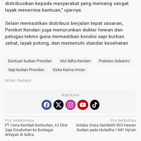
distribusikan kepada masyarakat yang memang sangat
layak menerima bantuan,” ujarnya.
Selain memastikan distribusi berjalan tepat sasaran,
Pemkot Kendari juga menurunkan dokter hewan dan
petugas teknis guna memastikan kondisi sapi kurban
sehat, layak potong, dan memenuhi standar kesehatan.
Bantuan kurban Presiden
Idul Adha Kendari
Prabowo Subianto
Sapi kurban Presiden
Siska Karina Imran
Writer: Redaksi
Ikuti Kami
N
Pos sebelumnya
Pos berikutnya
PT Ceria Kembali Berkurban, 62 Ekor
Kolaka Utara Sembelih 803 Hewan
a
Sapi Disalurkan ke Berbagai
Kurban pada Iduladha 1447 Hijriah
Wilayah di Sultra
v