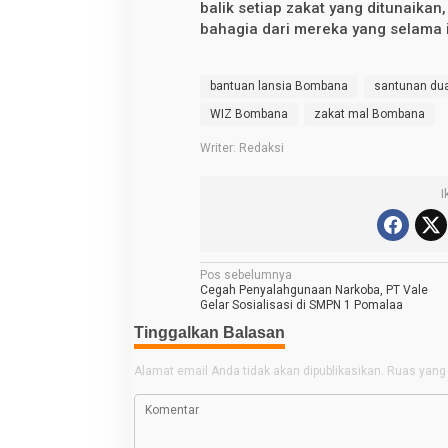
balik setiap zakat yang ditunaika
bahagia dari mereka yang selama 
bantuan lansia Bombana
santunan du
WIZ Bombana
zakat mal Bombana
Writer: Redaksi
I
N
Pos sebelumnya
Cegah Penyalahgunaan Narkoba, PT Vale
a
Gelar Sosialisasi di SMPN 1 Pomalaa
v
Tinggalkan Balasan
i
Alamat email Anda tidak akan dipublikasikan.
Ruas yang 
g
a
s