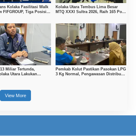
ans Kolaka Fasilitasi Walk
Kolaka Utara Tembus Lima Besar
ew FIFGROUP, Tiga Posisi
MTQ XXXI Sultra 2026, Raih 165 Poin
ka untuk Pencari Kerja
dan Sabet 14 Gelar Juara
3 Miliar Tertunda,
Pemkab Kolut Pastikan Pasokan LPG
laka Utara Lakukan
3 Kg Normal, Pengawasan Distribusi
an APBD 2026
Diperketat
View More