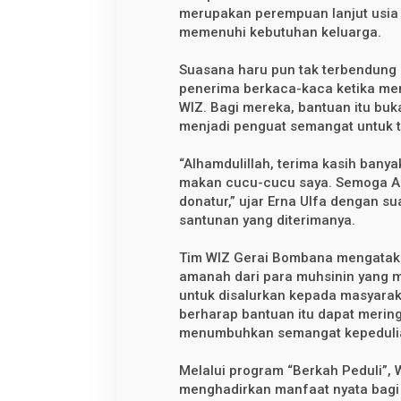
m
merupakan perempuan lanjut usia
B
e
memenuhi kebutuhan keluarga.
r
k
Suasana haru pun tak terbendung 
a
h
penerima berkaca-kaca ketika me
P
WIZ. Bagi mereka, bantuan itu buka
e
d
menjadi penguat semangat untuk t
u
l
“Alhamdulillah, terima kasih banya
i
makan cucu-cucu saya. Semoga A
donatur,” ujar Erna Ulfa dengan 
santunan yang diterimanya.
Tim WIZ Gerai Bombana mengatak
amanah dari para muhsinin yang
untuk disalurkan kepada masyara
berharap bantuan itu dapat merin
menumbuhkan semangat kepedulian
Melalui program “Berkah Peduli”,
menghadirkan manfaat nyata bagi 