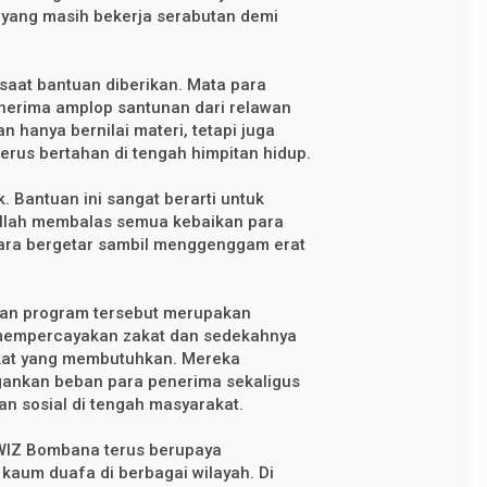
 yang masih bekerja serabutan demi
saat bantuan diberikan. Mata para
nerima amplop santunan dari relawan
n hanya bernilai materi, tetapi juga
erus bertahan di tengah himpitan hidup.
k. Bantuan ini sangat berarti untuk
llah membalas semua kebaikan para
suara bergetar sambil menggenggam erat
an program tersebut merupakan
 mempercayakan zakat dan sedekahnya
kat yang membutuhkan. Mereka
gankan beban para penerima sekaligus
 sosial di tengah masyarakat.
 WIZ Bombana terus berupaya
kaum duafa di berbagai wilayah. Di