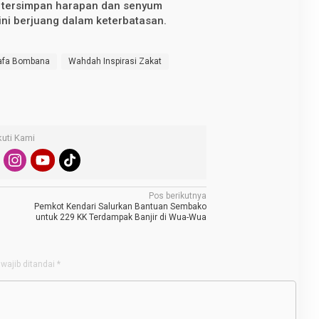
n, tersimpan harapan dan senyum
ini berjuang dalam keterbatasan.
afa Bombana
Wahdah Inspirasi Zakat
kuti Kami
Pos berikutnya
Pemkot Kendari Salurkan Bantuan Sembako
untuk 229 KK Terdampak Banjir di Wua-Wua
wajib ditandai
*