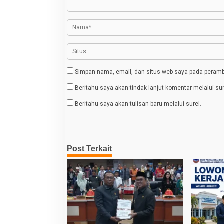
i
p
o
s
Simpan nama, email, dan situs web saya pada peramba
Beritahu saya akan tindak lanjut komentar melalui sur
Beritahu saya akan tulisan baru melalui surel.
Post Terkait