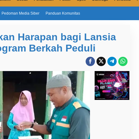
Pedoman Media Siber
Panduan Komunitas
an Harapan bagi Lansia
ogram Berkah Peduli