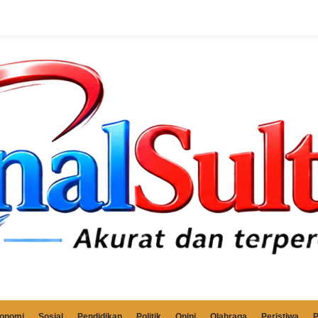
onomi
Sosial
Pendidikan
Politik
Opini
Olahraga
Peristiwa
P