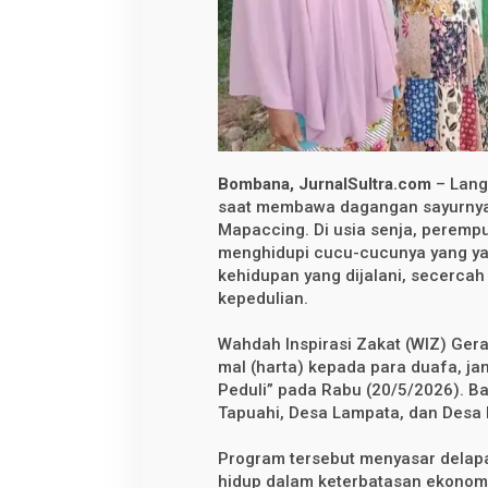
n
b
a
g
i
L
a
n
s
i
a
d
Bombana, JurnalSultra.com
– Lang
a
saat membawa dagangan sayurnya
n
Mapaccing. Di usia senja, perempu
D
u
menghidupi cucu-cucunya yang yat
a
kehidupan yang dijalani, secercah
f
a
kepedulian.
L
e
Wahdah Inspirasi Zakat (WIZ) Ge
w
a
mal (harta) kepada para duafa, ja
t
Peduli” pada Rabu (20/5/2026). B
P
r
Tapuahi, Desa Lampata, dan Desa
o
g
Program tersebut menyasar delap
r
a
hidup dalam keterbatasan ekonomi