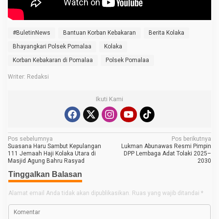
a
S
a
l
#BuletinNews
Bantuan Korban Kebakaran
Berita Kolaka
u
r
Bhayangkari Polsek Pomalaa
Kolaka
k
a
Korban Kebakaran di Pomalaa
Polsek Pomalaa
n
B
Writer: Redaksi
a
n
t
Ikuti Kami
u
a
n
u
n
t
N
Pos sebelumnya
Pos berikutnya
u
Suasana Haru Sambut Kepulangan
Lukman Abunawas Resmi Pimpin
a
k
111 Jemaah Haji Kolaka Utara di
DPP Lembaga Adat Tolaki 2025–
K
Masjid Agung Bahru Rasyad
2030
v
o
Tinggalkan Balasan
r
i
b
g
a
Alamat email Anda tidak akan dipublikasikan.
Ruas yang wajib ditandai
*
n
a
K
e
s
b