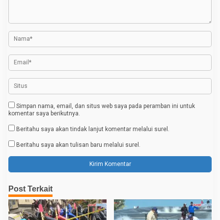
a
i
k
p
a
r
o
a
n
s
d
i
D
a
w
i
-
D
Simpan nama, email, dan situs web saya pada peramban ini untuk
a
komentar saya berikutnya.
w
i
Beritahu saya akan tindak lanjut komentar melalui surel.
Beritahu saya akan tulisan baru melalui surel.
Post Terkait