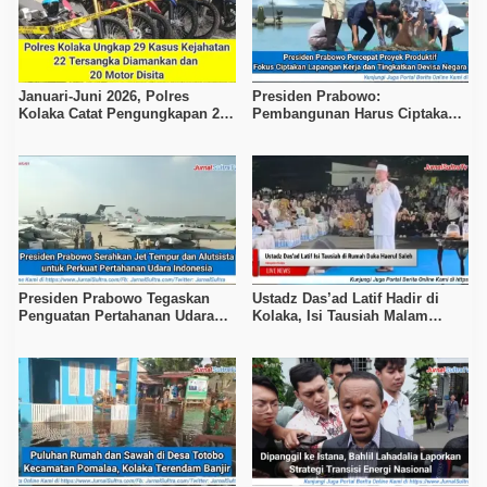
Januari-Juni 2026, Polres
Presiden Prabowo:
Kolaka Catat Pengungkapan 29
Pembangunan Harus Ciptakan
Kasus Kejahatan
Pekerjaan dan Kesejahteraan
Presiden Prabowo Tegaskan
Ustadz Das’ad Latif Hadir di
Penguatan Pertahanan Udara
Kolaka, Isi Tausiah Malam
Nasional
Ketiga Takziah H. Haerul Saleh