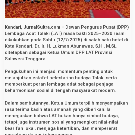
i
n
D
P
P
L
Kendari, JurnalSultra.com
– Dewan Pengurus Pusat (DPP)
e
Lembaga Adat Tolaki (LAT) masa bakti 2025–2030 resmi
m
dikukuhkan pada Sabtu (12/7/2025) di salah satu hotel di
b
a
Kota Kendari. Dr. Ir. H. Lukman Abunawas, S.H., M.Si.,
g
ditetapkan sebagai Ketua Umum DPP LAT Provinsi
a
A
Sulawesi Tenggara.
d
a
Pengukuhan ini menjadi momentum penting untuk
t
T
melanjutkan estafet pelestarian budaya Tolaki serta
o
memperkuat peran lembaga adat sebagai penjaga
l
a
keharmonisan sosial di tengah masyarakat modern.
k
i
Dalam sambutannya, Ketua Umum terpilih menyampaikan
2
0
rasa terima kasih atas amanah yang diberikan. Ia
2
menegaskan bahwa LAT bukan hanya simbol budaya,
5
–
tetapi juga instrumen sosial yang mengikat nilai-nilai
2
kearifan lokal, menjaga ketertiban, dan mempererat
0
persatuan dalam keberagaman.
3