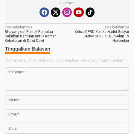
Ikuti Kami
N
Pos sebelumnya
Pos berikutnya
Bhayangkari Polsek Pomalaa
Ketua DPRD Kolaka Hadiri Gebyar
a
Salurkan Bantuan untuk Korban
UMKM 2025 di Alun-Alun 19
Kebakaran di Dawi-Dawi
November
v
Tinggalkan Balasan
i
g
Alamat email Anda tidak akan dipublikasikan.
Ruas yang wajib ditandai
*
a
s
i
p
o
s