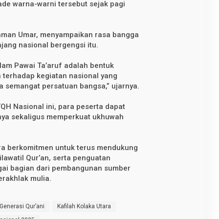
de warna-warni tersebut sejak pagi
rahman Umar, menyampaikan rasa bangga
jang nasional bergengsi itu.
alam Pawai Ta’aruf adalah bentuk
terhadap kegiatan nasional yang
ta semangat persatuan bangsa,” ujarnya.
QH Nasional ini, para peserta dapat
ya sekaligus memperkuat ukhuwah
ra berkomitmen untuk terus mendukung
lawatil Qur’an, serta penguatan
agai bagian dari pembangunan sumber
rakhlak mulia.
Generasi Qur’ani
Kafilah Kolaka Utara