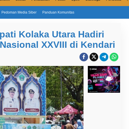
Pedoman Media Siber
Panduan Komunitas
pati Kolaka Utara Hadiri
Nasional XXVIII di Kendari