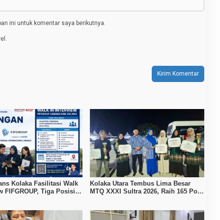
n ini untuk komentar saya berikutnya.
el.
ans Kolaka Fasilitasi Walk
Kolaka Utara Tembus Lima Besar
ew FIFGROUP, Tiga Posisi
MTQ XXXI Sultra 2026, Raih 165 Poin
ka untuk Pencari Kerja
dan Sabet 14 Gelar Juara