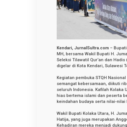
k
a
U
t
a
r
a
H
a
d
i
r
Kendari, JurnalSultra.com
– Bupati
i
MH, bersama Wakil Bupati H. Jumar
P
Seleksi Tilawatil Qur’an dan Hadi
a
w
digelar di Kota Kendari, Sulawesi
a
i
T
Kegiatan pembuka STQH Nasional 
a
semangat kebersamaan, diikuti ribu
’
seluruh Indonesia. Kafilah Kolaka
a
r
hias bertema islami dan peserta 
u
keindahan budaya serta nilai-nilai
f
S
T
Wakil Bupati Kolaka Utara, H. Jumar
Q
Hatija, yang juga merupakan Angg
H
N
Kehadiran mereka menjadi dukunga