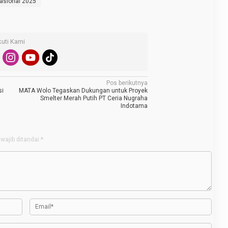
asional 2025
kuti Kami
Pos berikutnya
si
MATA Wolo Tegaskan Dukungan untuk Proyek
Smelter Merah Putih PT Ceria Nugraha
Indotama
wajib ditandai
*