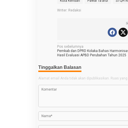
Kota Kendari
Pawai Ta’aruf
STQH N
Writer: Redaksi
I
N
Pos sebelumnya
Pemkab dan DPRD Kolaka Bahas Harmonisa
a
Hasil Evaluasi APBD Perubahan Tahun 2025
v
Tinggalkan Balasan
i
g
Alamat email Anda tidak akan dipublikasikan.
Ruas yang 
a
s
i
p
o
s