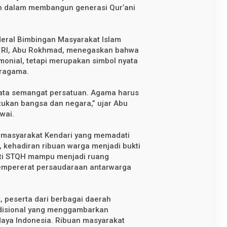
h dalam membangun generasi Qur’ani
eral Bimbingan Masyarakat Islam
a RI, Abu Rokhmad, menegaskan bahwa
monial, tetapi merupakan simbol nyata
eragama.
nyata semangat persatuan. Agama harus
ukan bangsa dan negara,” ujar Abu
wai.
e masyarakat Kendari yang memadati
 kehadiran ribuan warga menjadi bukti
ti STQH mampu menjadi ruang
empererat persaudaraan antarwarga
t, peserta dari berbagai daerah
adisional yang menggambarkan
aya Indonesia. Ribuan masyarakat