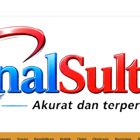
onomi
Sosial
Pendidikan
Politik
Opini
Olahraga
Peristiwa
P