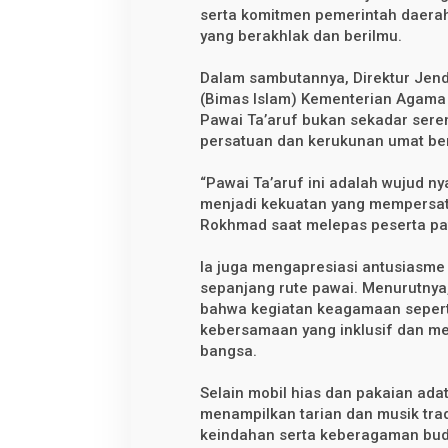
a
serta komitmen pemerintah daera
s
i
yang berakhlak dan berilmu.
o
n
Dalam sambutannya, Direktur Jend
a
l
(Bimas Islam) Kementerian Agam
X
Pawai Ta’aruf bukan sekadar sere
X
V
persatuan dan kerukunan umat b
I
I
“Pawai Ta’aruf ini adalah wujud 
I
d
menjadi kekuatan yang mempersat
i
Rokhmad saat melepas peserta pa
K
e
n
Ia juga mengapresiasi antusiasm
d
sepanjang rute pawai. Menurutnya,
a
r
bahwa kegiatan keagamaan seper
i
kebersamaan yang inklusif dan m
bangsa.
Selain mobil hias dan pakaian ada
menampilkan tarian dan musik tr
keindahan serta keberagaman bud