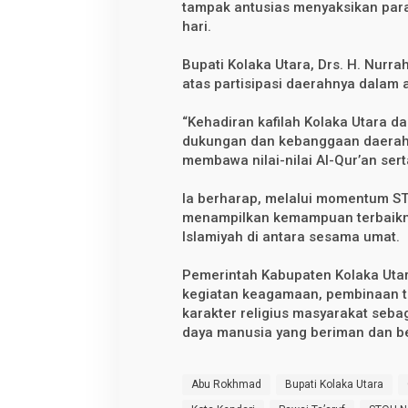
tampak antusias menyaksikan para
hari.
Bupati Kolaka Utara, Drs. H. Nur
atas partisipasi daerahnya dalam a
“Kehadiran kafilah Kolaka Utara d
dukungan dan kebanggaan daerah 
membawa nilai-nilai Al-Qur’an ser
Ia berharap, melalui momentum ST
menampilkan kemampuan terbaikn
Islamiyah di antara sesama umat.
Pemerintah Kabupaten Kolaka Uta
kegiatan keagamaan, pembinaan ti
karakter religius masyarakat seb
daya manusia yang beriman dan be
Abu Rokhmad
Bupati Kolaka Utara