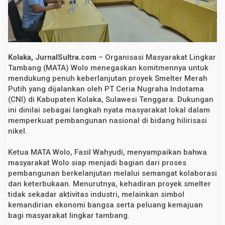
n
u
n
t
u
k
P
Kolaka, JurnalSultra.com
– Organisasi Masyarakat Lingkar
r
o
Tambang (MATA) Wolo menegaskan komitmennya untuk
y
mendukung penuh keberlanjutan proyek Smelter Merah
e
Putih yang dijalankan oleh PT Ceria Nugraha Indotama
k
S
(CNI) di Kabupaten Kolaka, Sulawesi Tenggara. Dukungan
m
ini dinilai sebagai langkah nyata masyarakat lokal dalam
e
l
memperkuat pembangunan nasional di bidang hilirisasi
t
nikel.
e
r
M
Ketua MATA Wolo, Fasil Wahyudi, menyampaikan bahwa
e
masyarakat Wolo siap menjadi bagian dari proses
r
a
pembangunan berkelanjutan melalui semangat kolaborasi
h
dan keterbukaan. Menurutnya, kehadiran proyek smelter
P
tidak sekadar aktivitas industri, melainkan simbol
u
t
kemandirian ekonomi bangsa serta peluang kemajuan
i
bagi masyarakat lingkar tambang.
h
P