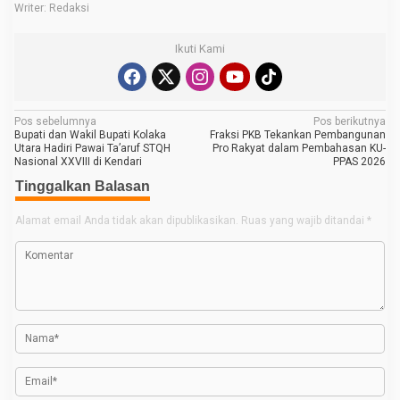
Writer: Redaksi
Ikuti Kami
N
Pos sebelumnya
Pos berikutnya
Bupati dan Wakil Bupati Kolaka
Fraksi PKB Tekankan Pembangunan
a
Utara Hadiri Pawai Ta’aruf STQH
Pro Rakyat dalam Pembahasan KU-
Nasional XXVIII di Kendari
PPAS 2026
v
Tinggalkan Balasan
i
g
Alamat email Anda tidak akan dipublikasikan.
Ruas yang wajib ditandai
*
a
s
i
p
o
s