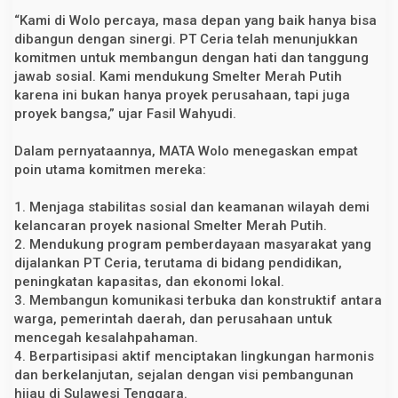
T
“Kami di Wolo percaya, masa depan yang baik hanya bisa
C
dibangun dengan sinergi. PT Ceria telah menunjukkan
e
r
komitmen untuk membangun dengan hati dan tanggung
i
jawab sosial. Kami mendukung Smelter Merah Putih
a
N
karena ini bukan hanya proyek perusahaan, tapi juga
u
proyek bangsa,” ujar Fasil Wahyudi.
g
r
a
Dalam pernyataannya, MATA Wolo menegaskan empat
h
poin utama komitmen mereka:
a
I
n
1. Menjaga stabilitas sosial dan keamanan wilayah demi
d
kelancaran proyek nasional Smelter Merah Putih.
o
t
2. Mendukung program pemberdayaan masyarakat yang
a
dijalankan PT Ceria, terutama di bidang pendidikan,
m
a
peningkatan kapasitas, dan ekonomi lokal.
3. Membangun komunikasi terbuka dan konstruktif antara
warga, pemerintah daerah, dan perusahaan untuk
mencegah kesalahpahaman.
4. Berpartisipasi aktif menciptakan lingkungan harmonis
dan berkelanjutan, sejalan dengan visi pembangunan
hijau di Sulawesi Tenggara.