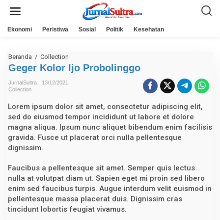
L
e
w
a
Ekonomi
Peristiwa
Sosial
Politik
Kesehatan
t
i
k
e
Beranda
/
Collection
G
k
e
Geger Kolor Ijo Probolinggo
o
g
n
e
JurnalSultra
13/12/2021
t
r
Collection
e
K
n
o
Lorem ipsum dolor sit amet, consectetur adipiscing elit,
l
o
sed do eiusmod tempor incididunt ut labore et dolore
r
magna aliqua. Ipsum nunc aliquet bibendum enim facilisis
I
gravida. Fusce ut placerat orci nulla pellentesque
j
o
dignissim.
P
r
Faucibus a pellentesque sit amet. Semper quis lectus
o
b
nulla at volutpat diam ut. Sapien eget mi proin sed libero
o
enim sed faucibus turpis. Augue interdum velit euismod in
l
i
pellentesque massa placerat duis. Dignissim cras
n
tincidunt lobortis feugiat vivamus.
g
g