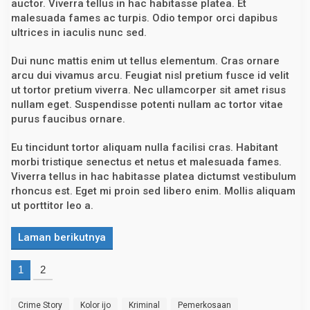
auctor. Viverra tellus in hac habitasse platea. Et
malesuada fames ac turpis. Odio tempor orci dapibus
ultrices in iaculis nunc sed.
Dui nunc mattis enim ut tellus elementum. Cras ornare
arcu dui vivamus arcu. Feugiat nisl pretium fusce id velit
ut tortor pretium viverra. Nec ullamcorper sit amet risus
nullam eget. Suspendisse potenti nullam ac tortor vitae
purus faucibus ornare.
Eu tincidunt tortor aliquam nulla facilisi cras. Habitant
morbi tristique senectus et netus et malesuada fames.
Viverra tellus in hac habitasse platea dictumst vestibulum
rhoncus est. Eget mi proin sed libero enim. Mollis aliquam
ut porttitor leo a.
Laman berikutnya
1
2
Crime Story
Kolor ijo
Kriminal
Pemerkosaan