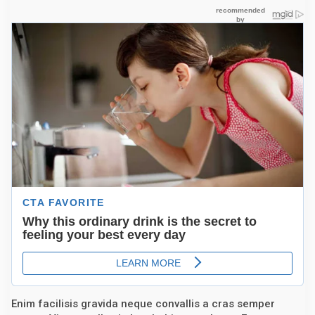
o
Enim facilisis gravida neque convallis a cras semper