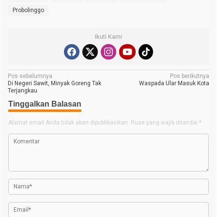
Probolinggo
Ikuti Kami
N
Pos sebelumnya
Pos berikutnya
Di Negeri Sawit, Minyak Goreng Tak
Waspada Ular Masuk Kota
a
Terjangkau
v
Tinggalkan Balasan
i
Alamat email Anda tidak akan dipublikasikan.
Ruas yang wajib ditandai
*
g
a
s
i
p
o
s