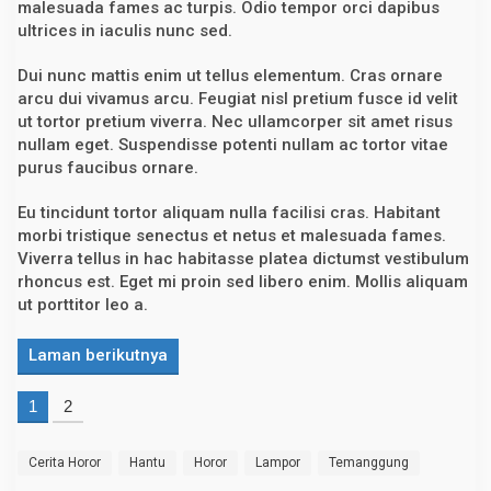
malesuada fames ac turpis. Odio tempor orci dapibus
ultrices in iaculis nunc sed.
Dui nunc mattis enim ut tellus elementum. Cras ornare
arcu dui vivamus arcu. Feugiat nisl pretium fusce id velit
ut tortor pretium viverra. Nec ullamcorper sit amet risus
nullam eget. Suspendisse potenti nullam ac tortor vitae
purus faucibus ornare.
Eu tincidunt tortor aliquam nulla facilisi cras. Habitant
morbi tristique senectus et netus et malesuada fames.
Viverra tellus in hac habitasse platea dictumst vestibulum
rhoncus est. Eget mi proin sed libero enim. Mollis aliquam
ut porttitor leo a.
Laman berikutnya
1
2
Cerita Horor
Hantu
Horor
Lampor
Temanggung