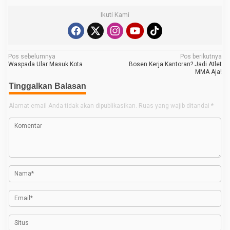
Ikuti Kami
N
Pos sebelumnya
Pos berikutnya
Waspada Ular Masuk Kota
Bosen Kerja Kantoran? Jadi Atlet
a
MMA Aja!
v
Tinggalkan Balasan
i
Alamat email Anda tidak akan dipublikasikan.
Ruas yang wajib ditandai
*
g
a
s
i
p
o
s