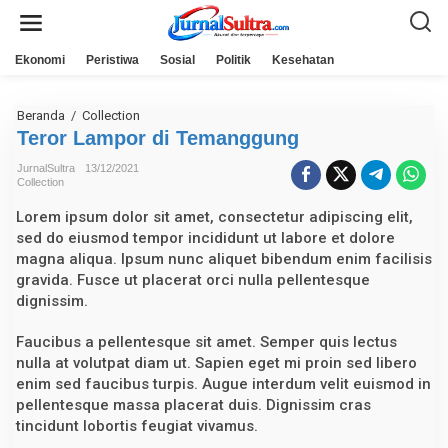
L
e
w
a
Ekonomi
Peristiwa
Sosial
Politik
Kesehatan
t
i
k
e
Beranda
/
Collection
T
k
e
Teror Lampor di Temanggung
o
r
n
o
JurnalSultra
13/12/2021
t
r
Collection
e
L
n
a
Lorem ipsum dolor sit amet, consectetur adipiscing elit,
m
p
sed do eiusmod tempor incididunt ut labore et dolore
o
magna aliqua. Ipsum nunc aliquet bibendum enim facilisis
r
gravida. Fusce ut placerat orci nulla pellentesque
d
i
dignissim.
T
e
Faucibus a pellentesque sit amet. Semper quis lectus
m
a
nulla at volutpat diam ut. Sapien eget mi proin sed libero
n
enim sed faucibus turpis. Augue interdum velit euismod in
g
g
pellentesque massa placerat duis. Dignissim cras
u
tincidunt lobortis feugiat vivamus.
n
g