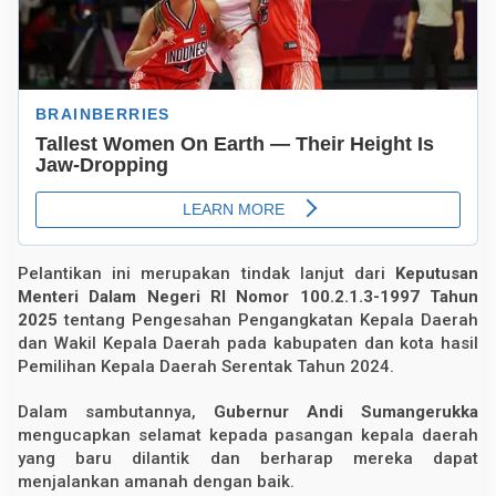
2
0
2
5
-
2
0
3
0
Pelantikan ini merupakan tindak lanjut dari
Keputusan
Menteri Dalam Negeri RI Nomor 100.2.1.3-1997 Tahun
2025
tentang Pengesahan Pengangkatan Kepala Daerah
dan Wakil Kepala Daerah pada kabupaten dan kota hasil
Pemilihan Kepala Daerah Serentak Tahun 2024.
Dalam sambutannya,
Gubernur Andi Sumangerukka
mengucapkan selamat kepada pasangan kepala daerah
yang baru dilantik dan berharap mereka dapat
menjalankan amanah dengan baik.