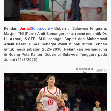
a
t
i
d
a
n
W
Kendari,
Jurnal
Sultra.com
– Gubernur Sulawesi Tenggara,
a
k
Mayjen TNI (Purn) Andi Sumangerukka, resmi melantik
Dr.
i
H. Azhari, S.STP., M.Si
sebagai Bupati dan
Muhammad
l
Adam Basan, S.Sos.
sebagai Wakil Bupati Buton Tengah
B
u
untuk masa jabatan
2025-2030
. Pelantikan berlangsung
p
di Ruang Pola Kantor Gubernur Sulawesi Tenggara pada
a
t
Jumat (21/3/2025).
i
B
u
t
e
n
g
P
e
r
i
o
d
e