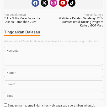
N
Pos sebelumnya
Pos berikutnya
Polda Sultra Gelar Bazar dan
Wali Kota Kendari Gandeng LPDB-
a
Baksos Ramadhan 2025
KUMKM untuk Dukung Program
Kartu UMKM Maju
v
Tinggalkan Balasan
i
g
Alamat email Anda tidak akan dipublikasikan.
Ruas yang wajib ditandai
*
a
s
i
p
o
s
Simpan nama, email, dan situs web saya pada peramban ini untuk