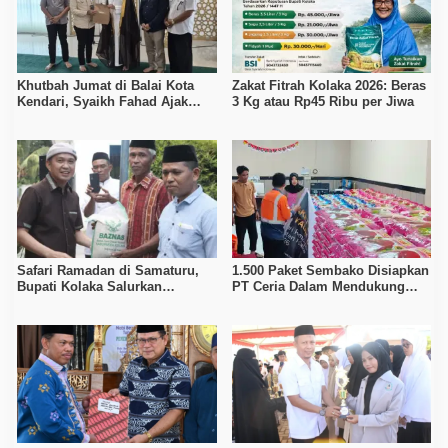
Khutbah Jumat di Balai Kota
Zakat Fitrah Kolaka 2026: Beras
Kendari, Syaikh Fahad Ajak
3 Kg atau Rp45 Ribu per Jiwa
Umat Raih Lailatul Qadar
Safari Ramadan di Samaturu,
1.500 Paket Sembako Disiapkan
Bupati Kolaka Salurkan
PT Ceria Dalam Mendukung
Bantuan untuk Masjid dan
Kegiatan Keagamaan Pemkab
Warga Tosiba
Kolaka