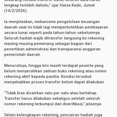
e
lengkap terlebih dahulu,” ujar Haisa Kadir, Jumat
n
(14/2/2026).
i
n
g
Ia menjelaskan, mekanisme pengelolaan keuangan
P
daerah saat ini tidak lagi memperbolehkan pembayaran
e
s
secara tunai seperti pada tahun-tahun sebelumnya.
e
Seluruh hadiah wajib ditransfer langsung ke rekening
r
t
masing-masing pemenang sebagai bagian dari
a
penertiban administrasi dan transparansi anggaran
pemerintah daerah.
Menurutnya, hingga kini masih terdapat peserta yang
belum menyerahkan salinan buku rekening atau nomor
rekening aktif kepada panitia. Kondisi tersebut
menyebabkan proses transfer belum dapat dilakukan.
“Tidak bisa dicairkan satu per satu atau bertahap.
Transfer harus dilakukan sekaligus setelah seluruh
nomor rekening terkumpul dan diverifikasi,” jelasnya.
Selain kelengkapan rekening, pencairan hadiah juga