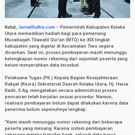
D
i
b
a
y
a
Kolut,
JurnalSultra.com
– Pemerintah Kabupaten Kolaka
r
Utara memastikan hadiah bagi para pemenang
k
Musabaqah Tilawatil Qur’an (MTQ) ke-XIX tingkat
a
n
kabupaten yang digelar di Kecamatan Tiwu segera
,
dicairkan. Saat ini, proses pembayaran masih menunggu
P
e
kelengkapan nomor rekening dari sejumlah peserta yang
m
belum menyerahkan data tersebut.
k
a
b
Pelaksana Tugas (Plt.) Kepala Bagian Kesejahteraan
T
Rakyat (Kesra) Sekretariat Daerah Kolaka Utara, Hj. Haisa
u
n
Kadir, S.Ag, mengatakan secara administrasi proses
g
pencairan telah berjalan sesuai prosedur. Namun,
g
realisasi pembayaran belum dapat dilakukan karena data
u
D
penerima belum sepenuhnya lengkap.
a
t
a
“Kami masih menunggu nomor rekening dari beberapa
R
peserta yang menang. Karena sistem pembayaran
e
sekarang melalui transfer bank, seluruh data harus
k