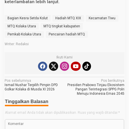
keterlambatan lebih lanjut.
Bagian Kesra Setda Kolut
Hadiah MTQ XIX
Kecamatan Tiwu
MTQ Kolaka Utara
MTQ tingkat kabupaten
Pemkab Kolaka Utara
Pencairan hadiah MTQ
Writer: Redaksi
Ikuti Kami
N
Pos sebelumnya
Pos berikutnya
Ismail Nushar Terpilih Pimpin DPD
Presiden Prabowo Tinjau Ekosistem
a
Golkar Kolaka di Musda XI 2026
Pangan Terintegrasi SPPG Polri
Menuju Indonesia Emas 2045
v
Tinggalkan Balasan
i
g
Alamat email Anda tidak akan dipublikasikan.
Ruas yang wajib ditandai
*
a
s